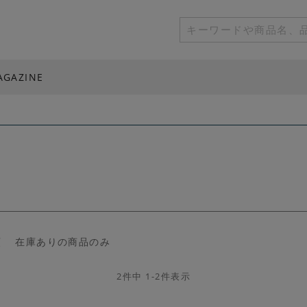
AGAZINE
順
在庫ありの商品のみ
2
件中
1
-
2
件表示