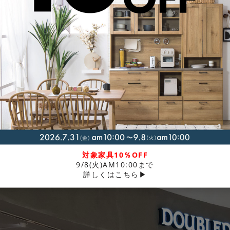
食器棚・
照明・ライト・
ラグ・マット・
キッチン収納
ランプ
カーペット
対象家具10％OFF
9/8(火)AM10:00まで
詳しくはこちら▶