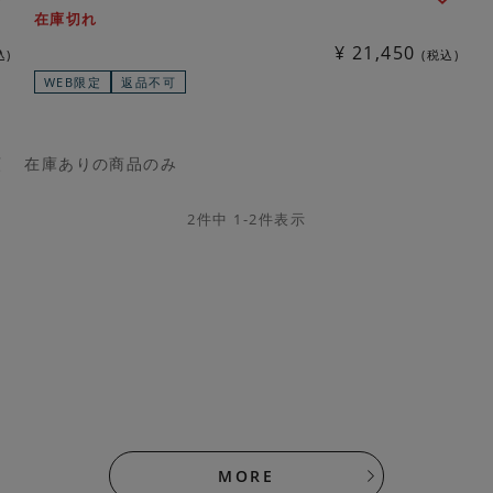
在庫切れ
¥
21,450
込
税込
WEB限定
返品不可
順
在庫ありの商品のみ
2
件中
1
-
2
件表示
MORE