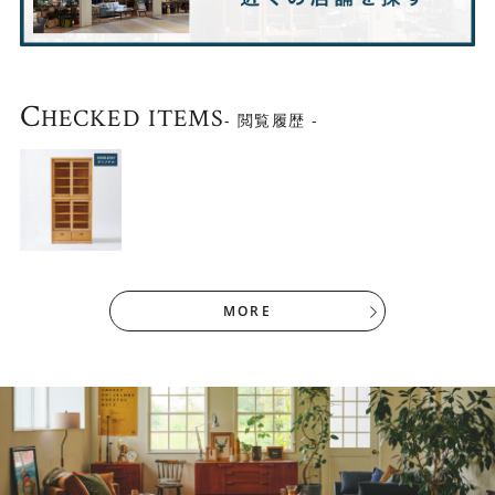
C
HECKED ITEMS
- 閲覧履歴 -
▼KRAUSEキッチンボード幅120cmの下台と同じ仕様のサ
MORE
イドボードもございます。
こちら