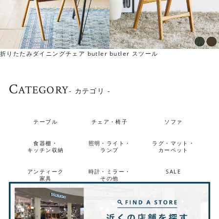
折りたたみダイニングチェア butler
butler スツール
C
ATEGORY
- カテゴリ -
幅120cmもあります
テーブル
チェア・椅子
ソファ
KRAUSEキッチンボードは幅120cmもご用意しておりま
す。
食器棚・
照明・ライト・
ラグ・マット・
キッチン収納
ランプ
カーペット
幅80cmより収納力が高いサイズです。 幅80cm、幅
120cmともに同じ高さに仕上げているので2台並べても違
アンティーク
時計・ミラー・
SALE
和感なくお使いいただけます。
家具
その他
▼幅120cmは
こちら