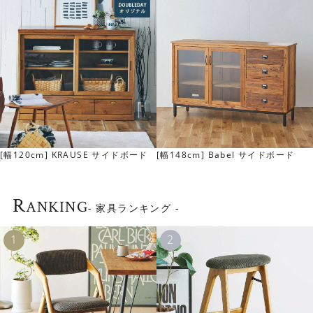
オーク無垢材が醸しだす上質な素材感
素材にはオーク無垢材を使用。天然木ならではの木目や節
[幅120cm] KRAUSE サイドボード
[幅148cm] Babel サイドボード
の表情を楽しめます。
また、無垢材の家具は年月を経るとだんだんと色味が変化
R
ANKING
していきます。
- 家具ランキング -
“家族と一緒に育てていくキッチンボード”として愛着を持
ってお使いいただけます。