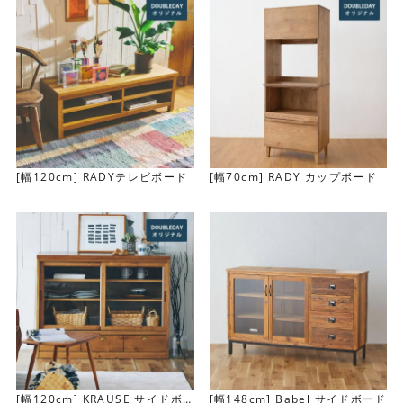
[幅120cm] RADYテレビボード
[幅70cm] RADY カップボード
扉のフレームや取っ手などのディテールも極力シンプルに
仕上げています。
[幅120cm] KRAUSE サイドボ
[幅148cm] Babel サイドボード