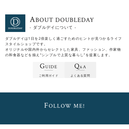
A
BOUT DOUBLEDAY
- ダブルデイについて -
ダブルデイは1日を2倍楽しく過ごすためのヒントが見つかるライフ
スタイルショップです。
オリジナルや国内外からセレクトした家具、ファッション、作家物
の和食器などを揃え“シンプルで上質な暮らし”を提案します。
G
Q
UIDE
A
&
ご利用ガイド
よくある質問
KRAUSEシリーズ商品一
覧はこちら▶
F
OLLOW ME!
Check！