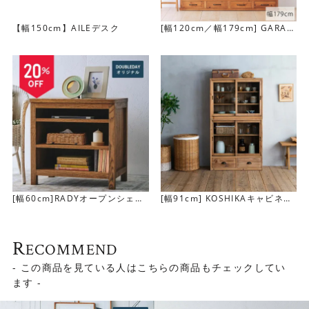
【幅150cm】AILEデスク
[幅120cm／幅179cm] GARAK
U キャビネット
最下段には引き出しを2杯設置しています。土鍋なども余裕
で入る大きさです。こまごましたモノもここに隠せます。
[幅60cm]RADYオープンシェル
[幅91cm] KOSHIKAキャビネッ
フ
ト
R
ECOMMEND
- この商品を見ている人はこちらの商品もチェックしてい
ます -