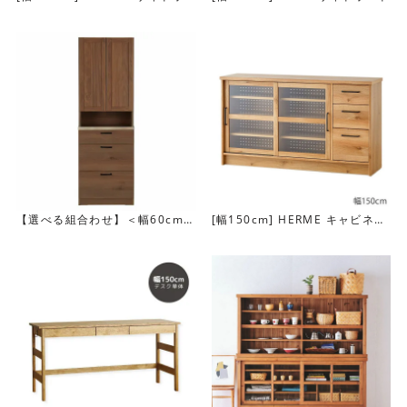
ード
【選べる組合わせ】＜幅60cm＞
[幅150cm] HERME キャビネッ
思わず器を集めたくなる抜群の収容量！
LINDTダイニングボード
ト
可動棚板が5枚ついており、約5cm間隔で調整可能。プレー
トやグラスはもちろん、棚板の間隔を調整すれば鍋類も収
納できちゃいます。