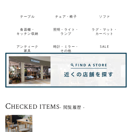
テーブル
チェア・椅子
ソファ
食器棚・
照明・ライト・
ラグ・マット・
キッチン収納
ランプ
カーペット
アンティーク
時計・ミラー・
SALE
家具
その他
木の質感を生かしたオイル塗装仕上げ
木の質感を楽しめるよう、木表面は塗膜を作らないオイル
C
HECKED ITEMS
- 閲覧履歴 -
塗装で仕上げています。経年変化が出やすく、使い込む程
に味わい深さが増していく仕上げです。ご自身で簡単にメ
ンテナンスができるので、愛着をもって長くご使用いただ