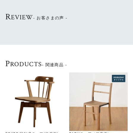
R
EVIEW
- お客さまの声 -
出入りしやすい回転式
P
座面下に設置された回転盤により、座面から上が回転しま
RODUCTS
- 関連商品 -
す。スムーズに回転するので、チェアを引かずに出入り、
立ち上がることができます。コンパクト空間でもストレス
が少なく使えます。