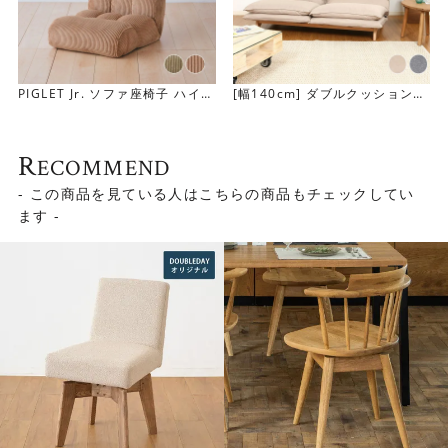
PIGLET Jr. ソファ座椅子 ハイバ
[幅140cm] ダブルクッション座
ック
椅子フィット 2人掛け
R
ECOMMEND
- この商品を見ている人はこちらの商品もチェックしてい
ます -
クッション入り座面の優しい座り心地