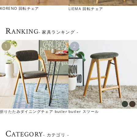
やわらかな座り心地が味わえるクッション付きです。ウッ
ェア
CAIN 回転チェア
LIEMA 回転チェア
ド×ファブリックの組み合わせは北欧インテリアにもぴった
りです。
座面は幅約49.5cm×奥行約43cmと広めなので、ゆったり
R
ANKING
- 家具ランキング -
とくつろぐことができます。
バーチ材のやさしい表情
本体にはバーチ無垢材を使用しています。木の温もり感が
でた柔らかな雰囲気は、北欧ナチュラルなインテリアとも
マッチします。
折りたたみダイニングチェア butler
butler スツール
C
ATEGORY
- カテゴリ -