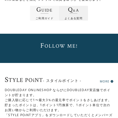
G
Q
座面は2色から選べます
UIDE
A
&
ご利用ガイド
よくある質問
ナチュラルな印象のミストホワイト、シックなレドグレー
の2色から選べます。
F
OLLOW ME!
S
TYLE POiNT
- スタイルポイント -
MORE
DOUBLEDAY ONLINESHOP ならびにDOUBLEDAY実店舗でポイ
ントが貯まります。
ご購入額に応じて1〜最大3％の還元率でポイントをさしあげます。
貯まったポイントは、1ポイント1円換算で、1ポイント単位で次の
お買い物からご利用いただけます。
「STYLE POiNTアプリ」をダウンロードしていただくとメンバーズ