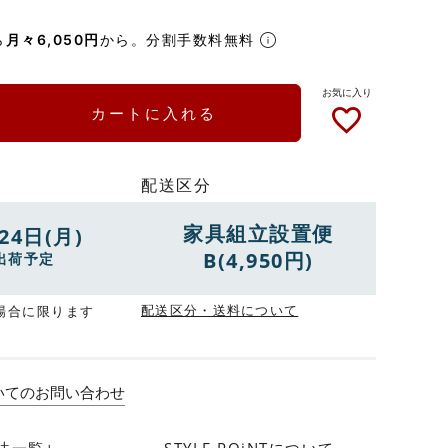
ら
月々6,050円
から。分割手数料無料
カートに入れる
配送区分
家具組立設置便
24日(月)
B(4,950円)
出荷予定
配送区分・送料について
場合に限ります
いてのお問い合わせ
法一覧+
STYLE POiNTについて