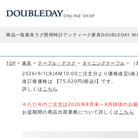
ONLINE SHOP
商品一覧
家具
ラグ
照明
時計
アンティーク家具
DOUBLEDAY M
TOP
家具
テーブル・デスク
ダイニングテーブル
［
2026/9/1(火)AM10:00ご注文分より価格改定(
改訂後価格は 【75,020円(税込)】です。
詳しくは
こちら
※ただ今のご注文は2026年8月末～9月頭頃のお
お盆期間の商品出荷業務について詳しくは
こちら