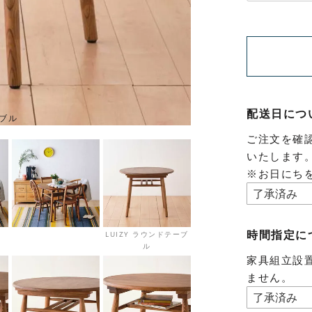
配送日につ
ーブル
ご注文を確
いたします
※お日にち
時間指定に
LUIZY ラウンドテーブ
ル
家具組立設
ません。