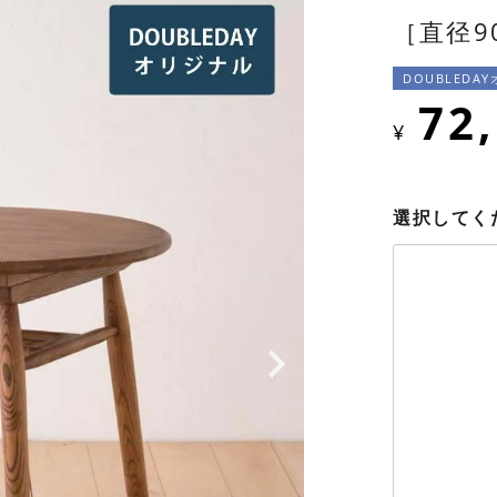
［直径9
DOUBLEDA
72
¥
選択してく