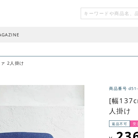
AGAZINE
ファ 2人掛け
商品番号
d51
[幅137
人掛け
返品不可
受
23