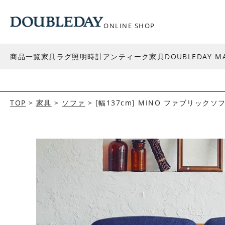
ONLINE SHOP
商品一覧
家具
ラグ
照明
時計
アンティーク家具
DOUBLEDAY M
TOP
家具
ソファ
[幅137cm] MINO ファブリックソ