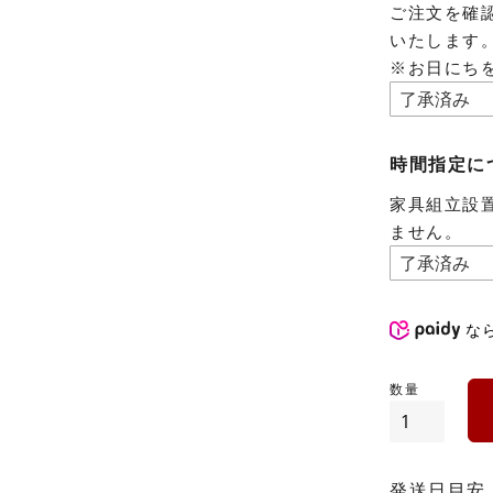
ご注文を確
いたします
※お日にち
時間指定に
家具組立設
ません。
な
発送日目安