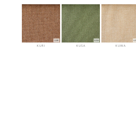
KURI
KUSA
KUWA