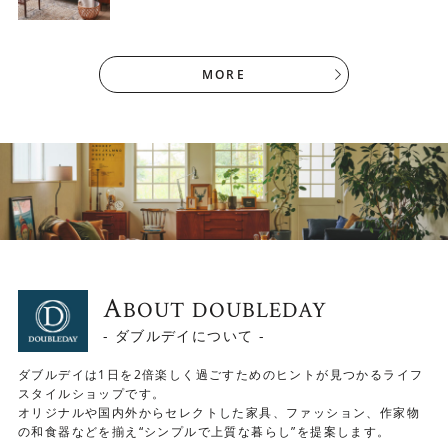
MORE
背もたれ部分も高いデザイン性
A
BOUT DOUBLEDAY
背もたれ部分はボタン留め加工を施し、中材の偏りや型崩
- ダブルデイについて -
れがでにくいよう工夫されています。 また、背もたれの下
ダブルデイは1日を2倍楽しく過ごすためのヒントが見つかるライフ
部分には少し膨らみを持たせてあります。身体の曲線に心
スタイルショップです。
地よくフィットして腰を支えてくれるため、長時間座って
オリジナルや国内外からセレクトした家具、ファッション、作家物
も疲れにくくなっています。
の和食器などを揃え“シンプルで上質な暮らし”を提案します。