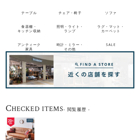
テーブル
チェア・椅子
ソファ
食器棚・
照明・ライト・
ラグ・マット・
キッチン収納
ランプ
カーペット
アンティーク
時計・ミラー・
SALE
家具
その他
C
HECKED ITEMS
- 閲覧履歴 -