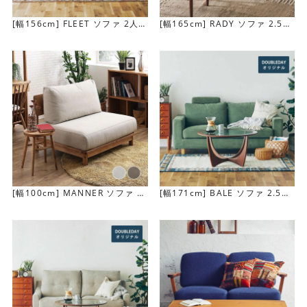
[幅156cm] FLEET ソファ 2人
[幅165cm] RADY ソファ 2.5人
掛け
掛け
[幅100cm] MANNER ソファ 1.
[幅171cm] BALE ソファ 2.5人
重厚感のあるシルエット
5人掛け
掛け
堂々とした重厚感のあるシルエットは、リビングルームの
主役としてふさわしいソファです。アンティーク家具との
コーディネートも楽しめます。