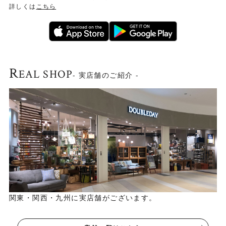
詳しくは
こちら
R
EAL SHOP
- 実店舗のご紹介 -
張地の“ボンデッドレザーファイバー”とは
生産過程で出た革の端切れを樹脂で固めて再生成したエコ
ロジー素材です。
関東・関西・九州に実店舗がございます。