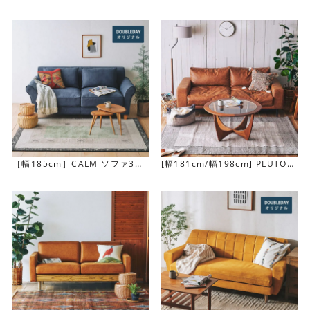
人掛け
人掛け
［幅185cm］CALM ソファ3人
[幅181cm/幅198cm] PLUTO
掛け
ソファ(2.5人掛け／3人掛け)
中材にはウレタンフォームを使用しています。安定感があ
ります。