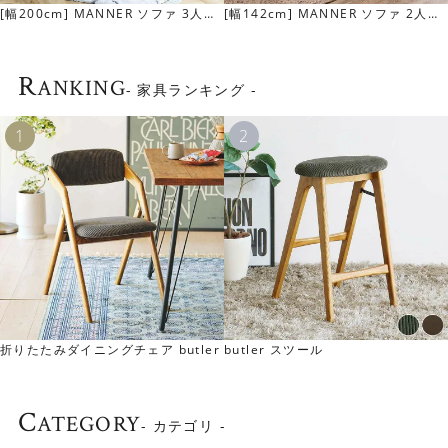
[幅200cm] MANNER ソファ 3人掛
[幅142cm] MANNER ソファ 2人掛
け
け
R
ANKING
- 家具ランキング -
ゆとりある幅と奥行き
ソファの幅は約190cm、奥行きが約82cmあります。大人3
折りたたみダイニングチェア butler
butler スツール
人がゆとりをもって座ることができる幅と奥行きです。成
人男性でも存分に脚をのばしてくつろげます。
C
ATEGORY
- カテゴリ -