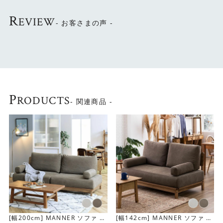
R
EVIEW
- お客さまの声 -
コクーンシルエットから生み出される安心感
ソファ本体は独特のコクーンシルエットになっています。
身体全体が自然と包み込まれるような安心感を味わえま
す。しなやかさと座り心地の良さがあるソファです。
P
RODUCTS
- 関連商品 -
[幅200cm] MANNER ソファ 3
[幅142cm] MANNER ソファ 2