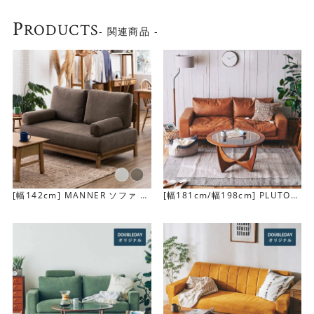
P
RODUCTS
- 関連商品 -
長時間もOKの安定感
座面はシリコンファイバー、ウレタンフォーム、Sバネで構
成しています。シリコンファイバーのもっちりした座り心
地に加え、Sバネの支えによる安定感もあるので長時間座っ
ていても疲れにくいのが特徴です。
[幅142cm] MANNER ソファ 2
[幅181cm/幅198cm] PLUTO
人掛け
ソファ(2.5人掛け／3人掛け)