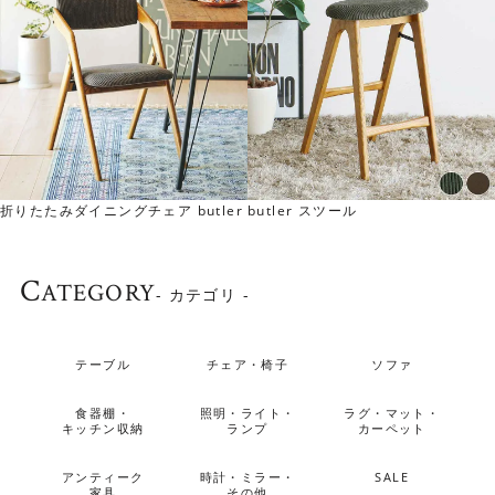
▼ジャガードモスグリーン
モスグリーンのジャガード生地です。温かみがある素材感
です。
折りたたみダイニングチェア butler
butler スツール
C
ATEGORY
- カテゴリ -
テーブル
チェア・椅子
ソファ
食器棚・
照明・ライト・
ラグ・マット・
キッチン収納
ランプ
カーペット
アンティーク
時計・ミラー・
SALE
家具
その他