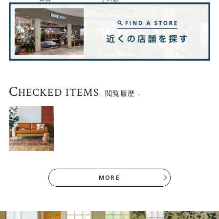
◎DOUBLEDAYの主な取り扱いソファサイズ比較はコチラ
▶
C
HECKED ITEMS
- 閲覧履歴 -
MORE