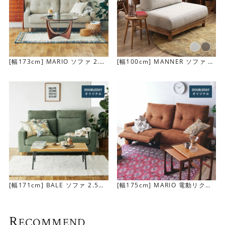
張地は3種類から選べます
[幅173cm] MARIO ソファ 2.5
[幅100cm] MANNER ソファ 1.
人掛け
5人掛け
▼レザーテックスキャメル
ナチュラルレザーの表情と柔らかい感触を実現し、機能性
に富んだ“革でも布でもない新素材”を使用しています。レ
ザーのような表情と扱いやすさを兼ね備えた張地です。
[幅171cm] BALE ソファ 2.5人
[幅175cm] MARIO 電動リクラ
掛け(ハイバック)
イニングソファ 2.5人掛け
R
ECOMMEND