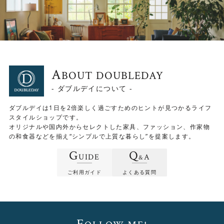
A
BOUT DOUBLEDAY
- ダブルデイについて -
ダブルデイは1日を2倍楽しく過ごすためのヒントが見つかるライフ
スタイルショップです。
オリジナルや国内外からセレクトした家具、ファッション、作家物
の和食器などを揃え“シンプルで上質な暮らし”を提案します。
G
Q
UIDE
A
&
ご利用ガイド
よくある質問
F