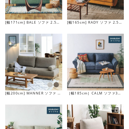
[幅171cm] BALE ソファ 2.5人
[幅165cm] RADY ソファ 2.5人
掛け
掛け
お掃除ロボット対応
脚の高さは約16cm。高さ9cm前後のお掃除ロボットであ
れば座面下を通過することができます。
[幅200cm] MANNER ソファ 3
［幅185cm］CALM ソファ3人
人掛け
掛け