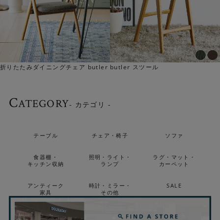
折りたたみダイニングチェア butler
butler スツール
C
ATEGORY
- カテゴリ -
テーブル
チェア・椅子
ソファ
食器棚・
照明・ライト・
ラグ・マット・
キッチン収納
ランプ
カーペット
アンティーク
時計・ミラー・
SALE
家具
その他