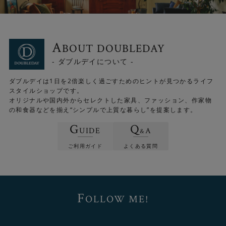
にも使われる頑丈な素材で、プラスチック製のキャスター
と比べて音が静かなのも魅力です。
A
BOUT DOUBLEDAY
- ダブルデイについて -
ダブルデイは1日を2倍楽しく過ごすためのヒントが見つかるライフ
スタイルショップです。
オリジナルや国内外からセレクトした家具、ファッション、作家物
の和食器などを揃え“シンプルで上質な暮らし”を提案します。
G
Q
UIDE
A
&
ご利用ガイド
よくある質問
4種類のサイズバリエーション
F
OLLOW ME!
ワイヤーワゴンシリーズは幅と棚の違いで4種類のバリエー
ションを揃えています。