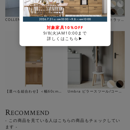
COLLEND アイアン ハンガーラ
Umbraフラッパー コートラッ
ック (スリム／ワイド)
ク
対象家具10％OFF
9/8(火)AM10:00まで
詳しくはこちら▶
【選べる組合わせ】＜幅60cm＞
Umbra ピラースツール/コート
LINDTオープンダスト
ラック
R
ECOMMEND
- この商品を見ている人はこちらの商品もチェックしてい
ます -