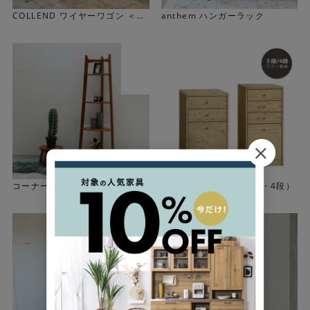
COLLEND ワイヤーワゴン ＜
anthem ハンガーラック
左）＜幅/レギュラー 棚/ダブル＞右）＜幅/レギュラー
幅/ワイド 棚/シングル＞
棚/シングル＞
大容量のダブルタイプ
棚が3段のダブルタイプは、大容量の収納ラックとして活躍
します。
本体のサイドにはS字フックなどをかけられるので、細々し
たものも同時に収納OKです。
コーナーラック
AILEデスクワゴン（3段・4段）