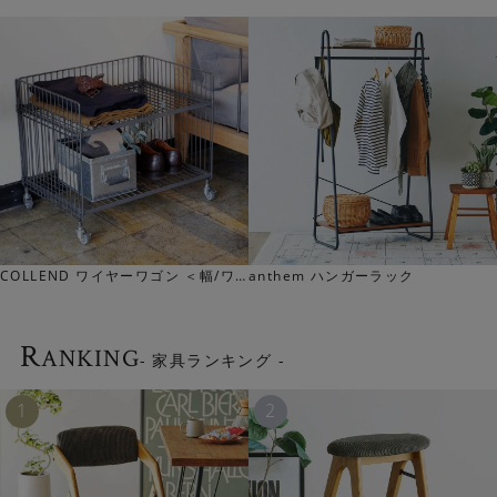
コーナーラック
AILEデスクワゴン（3段・4段）
R
ANKING
高い耐久性と機能性
- 家具ランキング -
しっかりとしたスチール素材は、重量のある収納にも対応
できます。粉体塗装しているので水や湿気に強く、キッチ
ンやランドリースペースでもお使いいただけます。