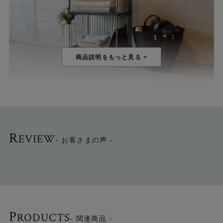
ここちよい暮らしのその先へ
「COLLEND(コレンド)」は、暮らしをいろどるコレクショ
R
EVIEW
- お客さまの声 -
ンです。ここちよい暮らしのその先へ、一歩先ゆくものづ
くりを目指すインテリア雑貨のブランドです。
なかでも、「ワイヤーワークス」シリーズは、鉄ならでは
の重厚感や無機質でインダストリアルな雰囲気が魅力のシ
リーズです。職人の技によって生み出される高い耐久性と
機能性を兼ね備えたプロダクトです。
P
RODUCTS
- 関連商品 -