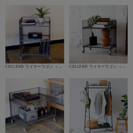
無骨なインダストリアルなデザイン
重厚感のあるスチール素材によってインダストリアルな雰
囲気を醸しだしています。お気に入りのアイテムをディス
プレイしたり、良く使うものを収納しておいたり、と様々
な場所でインテリアのアクセントになるデザインが魅力で
す。
COLLEND ワイヤーワゴン ＜
COLLEND ワイヤーワゴン ＜
幅/ワイド 棚/ダブル＞
幅/レギュラー 棚/シングル＞