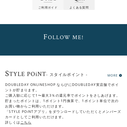
ご利用ガイド
よくある質問
F
OLLOW ME!
S
TYLE POiNT
＞＞ご配送料金・大型家具ご購入時の注意事項等(必
- スタイルポイント -
MORE
ずお読みください)
DOUBLEDAY ONLINESHOP ならびにDOUBLEDAY実店舗でポイ
ントが貯まります。
ご購入額に応じて1〜最大3％の還元率でポイントをさしあげます。
貯まったポイントは、1ポイント1円換算で、1ポイント単位で次の
イギリス （1960年代 海外直輸入アンティー
お買い物からご利用いただけます。
生産国
ク）
「STYLE POiNTアプリ」をダウンロードしていただくとメンバーズ
カードとしてご利用いただけます。
材質
エルム材/ビーチ材
詳しくは
こちら
幅1360（605/1185）×奥行745×高さ