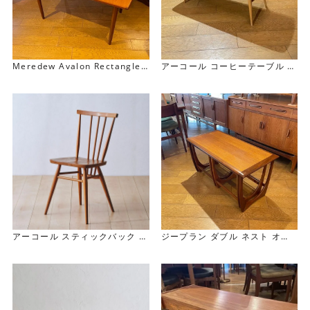
Meredew Avalon Rectangle
アーコール コーヒーテーブル E
Extension Table レクタングル
rcol Coffee Table
エクステンション テーブル
アーコール スティックバック チ
ジープラン ダブル ネスト オブ
ェア
テーブル G-Plan Double Nest
Ercol Stick Back Chair
of Table