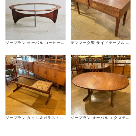
ジープラン オーバル コーヒーテ
デンマーク製 サイドテーブル
ーブル G-Plan Oval Coffee Ta
Danish Side Table
ble
ジープラン タイル＆ガラストッ
ジープラン オーバル エクステン
プ コーヒーテーブル G-Plan Til
ション ダイニング テーブル
e & Glasstop Coffee Table
G-Plan Oval EX Table / 2Leg
s