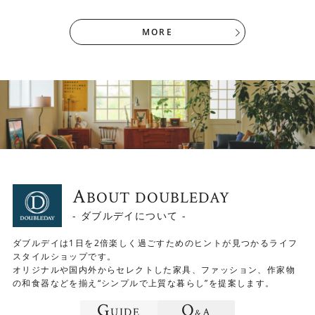
MORE
A
BOUT DOUBLEDAY
- ダブルデイについて -
ダブルデイは1日を2倍楽しく過ごすためのヒントが見つかるライフ
スタイルショップです。
オリジナルや国内外からセレクトした家具、ファッション、作家物
の和食器などを揃え“シンプルで上質な暮らし”を提案します。
G
Q
UIDE
A
&