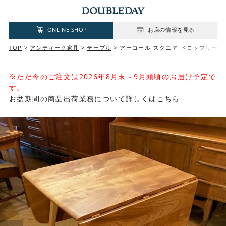
ONLINE SHOP
お店の情報を見る
TOP
アンティーク家具
テーブル
アーコール スクエア ドロップリーフ テーブル 
※ただ今のご注文は2026年8月末～9月頭頃のお届け予定で
す。
お盆期間の商品出荷業務について詳しくは
こちら