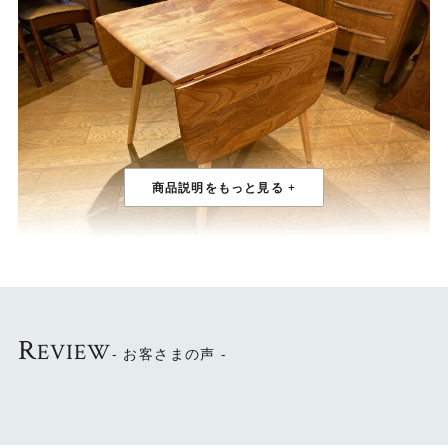
1960年代イギリスアーコール社のスクエアドロップリーフ
ダイニングテーブル。
広げると(長方形)になるタイプです。
人数やお部屋の広さに合わせて大きさを変えられる機能的
R
EVIEW
- お客さまの声 -
なテーブルです。
アーコールならではの柔らかさを感じるフォルム。
独自の技術で作り出された薄くすっきりとした天板にスラ
リと伸びた長い脚。