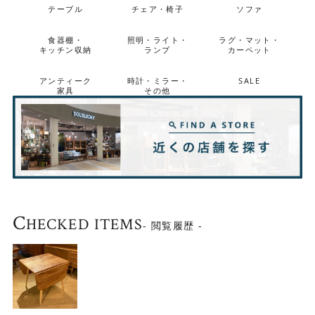
テーブル
チェア・椅子
ソファ
食器棚・
照明・ライト・
ラグ・マット・
キッチン収納
ランプ
カーペット
アンティーク
時計・ミラー・
SALE
家具
その他
C
HECKED ITEMS
- 閲覧履歴 -