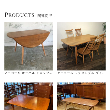
シンプルなデザインの中に技術とこだわりが詰まったアー
コールのテーブルは
P
RODUCTS
- 関連商品 -
使い込むほどに味わいが増し、飽きることなく末永くお使
い頂ける逸品です。
～Ercol（アーコール）～
1920年、家具デザイナーだったルシアン・アーコラーニが
会社を設立。
スチームで湾曲させるウィンザーチェアの製造技術を完成
させたほか、
ニレ材を自由自在に変形させる事も実現しました。
シンプルなデザインながら、木の家具ならではの温かみも
アーコール オーバル ドロップリ
アーコール レクタングル ダイニ
併せ持った家具です。
ーフ テーブル Ercol Oval Drop
ングテーブル
Leaf Table
Ercol Rectangle Dining Tabl
50年代のモダニズムに影響を受けてデザインされているの
e
で、
現代家具と合わせやすいのも特徴です。