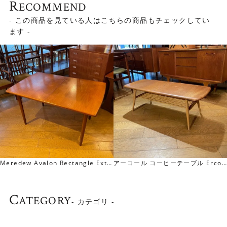
R
ECOMMEND
- この商品を見ている人はこちらの商品もチェックしてい
ます -
Meredew Avalon Rectangle Exte
アーコール コーヒーテーブル Ercol
nsion Table レクタングル エクステ
Coffee Table
ンション テーブル
C
ATEGORY
- カテゴリ -