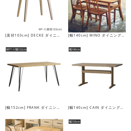
[直径103cm] DECKE ダイニン
[幅140cm] MINO ダイニングテ
グテーブル(ラウンド)
ーブル
木目が美しいオーク材を使用
天板にはオーク材を使用しています。オーク材は木目の美
しさが特徴で、使いこむほどに深みを帯びて独特の風合い
が楽しめます。
[幅152cm] FRANK ダイニング
[幅140cm] CAIN ダイニングテ
テーブル(WFT-1）
ーブル