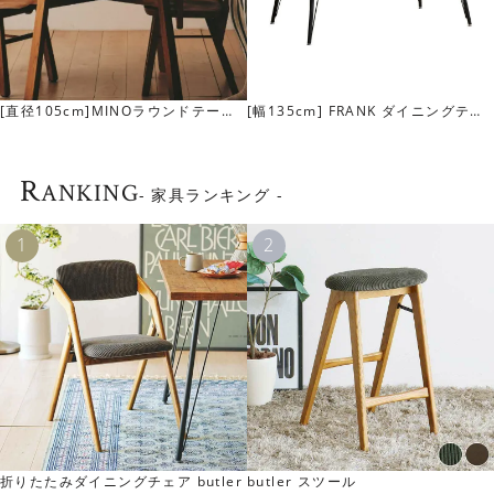
[直径105cm]MINOラウンドテーブ
[幅135cm] FRANK ダイニングテー
ル
ブル(WFT-1）
R
ANKING
- 家具ランキング -
木の質感を生かしたオイル塗装仕上げ
木の質感を楽しめるよう、木表面は塗膜を作らないオイル
塗装で仕上げています。経年変化が出やすく、使い込む程
に味わい深さが増していく仕上げです。ご自身で簡単にメ
ンテナンスができるので、愛着をもって長くご使用いただ
けます。
折りたたみダイニングチェア butler
butler スツール