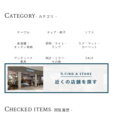
C
ATEGORY
- カテゴリ -
テーブル
チェア・椅子
ソファ
食器棚・
照明・ライト・
ラグ・マット・
キッチン収納
ランプ
カーペット
アンティーク
時計・ミラー・
SALE
家具
その他
2サイズから選べます
▼4人掛けにも余裕がある直径120cm
C
HECKED ITEMS
- 閲覧履歴 -