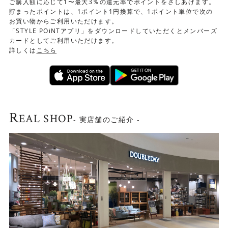
ご購入額に応じて1〜最大3％の還元率でポイントをさしあげます。
●直径105cmの商品詳詳細ページは
こちら
貯まったポイントは、1ポイント1円換算で、1ポイント単位で次の
お買い物からご利用いただけます。
「STYLE POiNTアプリ」をダウンロードしていただくとメンバーズ
カードとしてご利用いただけます。
詳しくは
こちら
FRANKシリーズ一覧はこ
ちら▶
Check！
R
EAL SHOP
- 実店舗のご紹介 -
お手入れにおすすめはこちら
「HOWARD社 ORANGE