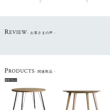
R
EVIEW
家族のだんらんにぴったりのラウンド型
- お客さまの声 -
ラウンド型のテーブルは座っている人がテーブルの中心を
向くので、家族全員の顔が見えるのが特徴。自然と会話も
弾み、楽しい家族だんらんの時間が生まれます。
P
RODUCTS
- 関連商品 -