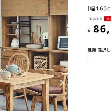
[幅160
返品不可
期
86
¥
種類
選択し