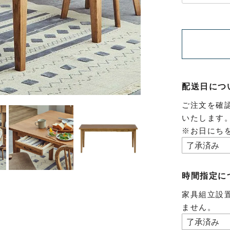
配送日につ
ご注文を確
いたします
※お日にち
時間指定に
家具組立設
ません。