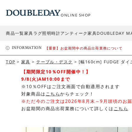
ONLINE SHOP
商品一覧
家具
ラグ
照明
時計
アンティーク家具
DOUBLEDAY M
INFORMATION
【重要】お盆期間中の商品出荷業務について
TOP
家具
テーブル・デスク
[幅160cm] FUDGE 
【期間限定10％OFF開催中！】
9/8(火)AM10:00まで
※10％OFFはご注文画面で自動適用されます
対象商品は
こちら
からチェック！
※ただ今のご注文は2026年8月末～9月頭頃のお
お盆期間の商品出荷業務について詳しくは
こちら