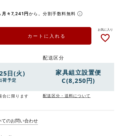
ら
月々7,241円
から。分割手数料無料
カートに入れる
配送区分
家具組立設置便
25日(火)
C(8,250円)
出荷予定
配送区分・送料について
場合に限ります
いてのお問い合わせ