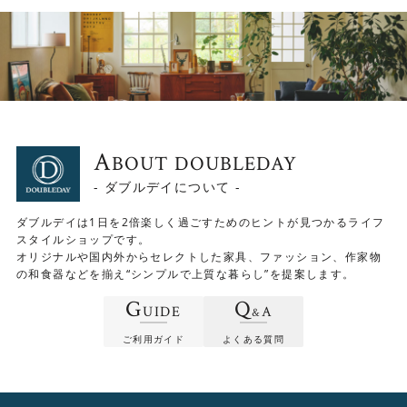
ダイニングテーブルとしてはもちろん、ワークテーブルと
してもおすすめです。ノートパソコンや資料を広げやすい
天板形状で、食事から作業までスムーズに切り替えられま
す。 コンパクトな空間でも、毎日の時間を心地よく支える
一台です。
A
BOUT DOUBLEDAY
- ダブルデイについて -
ダブルデイは1日を2倍楽しく過ごすためのヒントが見つかるライフ
スタイルショップです。
オリジナルや国内外からセレクトした家具、ファッション、作家物
の和食器などを揃え“シンプルで上質な暮らし”を提案します。
G
Q
UIDE
A
&
ご利用ガイド
よくある質問