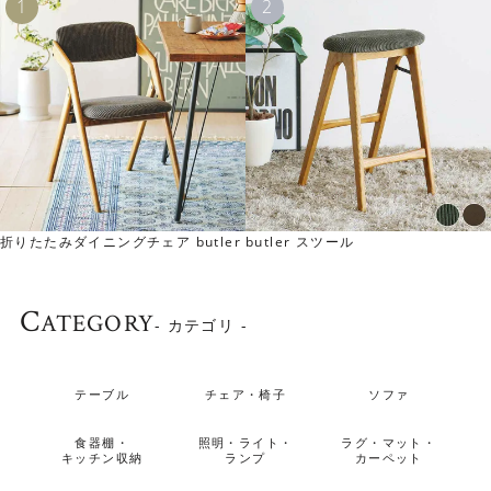
折りたたみダイニングチェア butler
butler スツール
C
ATEGORY
- カテゴリ -
テーブル
チェア・椅子
ソファ
食器棚・
照明・ライト・
ラグ・マット・
▼Tribe1は角当たりがやさしいラウンド形状
キッチン収納
ランプ
カーペット