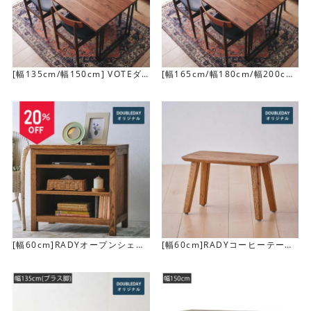
[幅135cm/幅150cm] VOTEダ
[幅165cm/幅180cm/幅200cm]
イニングテーブル
VOTEダイニングテーブル
会話がはずむ天板デザイン
円形テーブルのように視線が自然と交わり、向き合いやす
いカーブが魅力です。 家族や友人との距離を心地よく近づ
け、食卓のコミュニケーションを豊かにしてくれます。
[幅60cm]RADYオープンシェル
[幅60cm]RADYコーヒーテーブ
フ
ル (S)