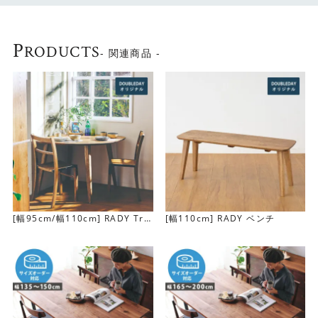
空間を活かすかたち
P
壁や柱に沿わせやすい変形フォルムが特長です。 限られた
RODUCTS
- 関連商品 -
スペースでもしっかりとダイニング空間を作ることができ
ます。
[幅95cm/幅110cm] RADY Tri
[幅110cm] RADY ベンチ
be変形テーブル(木角脚)