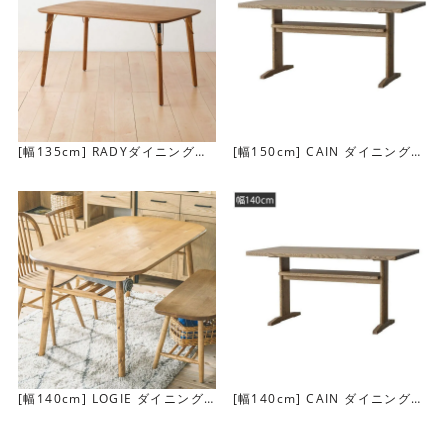
[幅135cm] RADYダイニングテ
[幅150cm] CAIN ダイニングテ
ーブル(ブラス脚)
ーブル
天板は2種類
「Tribe1」「Tribe2」の2タイプをご用意しています。
「Tribe1」は角当たりがやさしく、人が行き交う動線にも
配慮しています。 「Tribe2」は壁づけやコーナー使いに収
まりよく、レイアウトの自由度を高めます。
[幅140cm] LOGIE ダイニング
[幅140cm] CAIN ダイニングテ
テーブル
ーブル