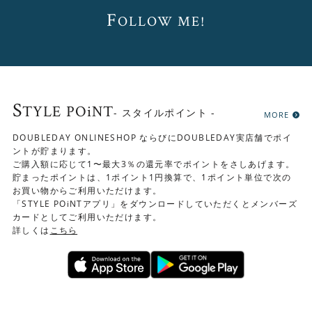
F
OLLOW ME!
S
TYLE POiNT
- スタイルポイント -
MORE
落ち着いた色
DOUBLEDAY ONLINESHOP ならびにDOUBLEDAY実店舗でポイ
天板には美しい木目が楽しめるオーク無垢材を使用してい
ントが貯まります。
ます。節の雰囲気や木目など、ひとつとして同じものはな
ご購入額に応じて1〜最大3％の還元率でポイントをさしあげます。
貯まったポイントは、1ポイント1円換算で、1ポイント単位で次の
く、 唯一無二の美しさを楽しめます。
お買い物からご利用いただけます。
また、オーク色でもなく、ウォールナット色でもない、絶
「STYLE POiNTアプリ」をダウンロードしていただくとメンバーズ
妙な色に仕上げています。ナチュラルになりすぎず、 程よ
カードとしてご利用いただけます。
詳しくは
こちら
く落ち着いた明るい色合いは、幅広いインテリアとコーデ
ィネートを楽しめます。