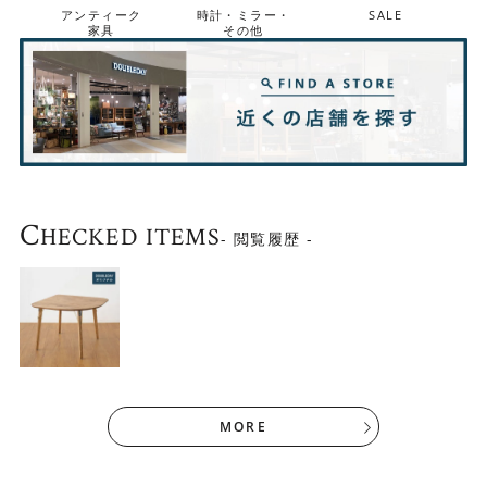
アンティーク
時計・ミラー・
SALE
家具
その他
C
HECKED ITEMS
- 閲覧履歴 -
MORE
暮らしに合わせてマルチに活躍