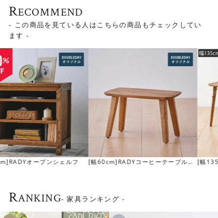
R
ECOMMEND
- この商品を見ている人はこちらの商品もチェックしてい
ます -
[幅135cm] RADYダイニングテーブ
[幅150cm] CAIN ダイニングテーブ
ル(ブラス脚)
ル
R
ANKING
- 家具ランキング -