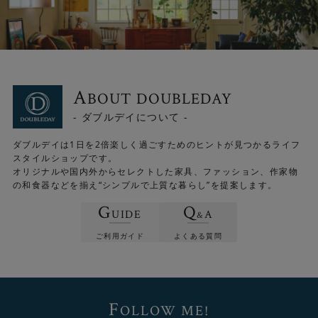
A
BOUT DOUBLEDAY
- ダブルデイについて -
ダブルデイは1日を2倍楽しく過ごすためのヒントが見つかるライフ
スタイルショップです。
オリジナルや国内外からセレクトした家具、ファッション、作家物
の和食器などを揃え“シンプルで上質な暮らし”を提案します。
G
Q
UIDE
A
&
ご利用ガイド
よくある質問
F
OLLOW ME!