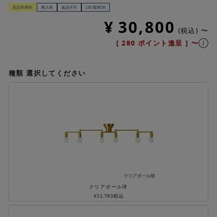
配送料無料
再入荷
返品不可
LED電球OK
¥
30,800
税込
〜
[
280
ポイント進呈 ]
〜
種類
選択してください
クリアボール球
¥
32,780
税込