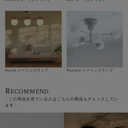
Houle シーリングランプ
Poutala シーリングランプ
R
ECOMMEND
＜ガラス球は2種類＞
- この商品を見ている人はこちらの商品もチェックしてい
「電球付き」をお買い上げの場合、ガラス球はクリア球と
ます -
ホワイト球の2種類ございます。
▼クリア球