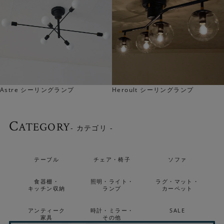
▼ホワイト球
Astre シーリングランプ
Heroult シーリングランプ
C
ATEGORY
- カテゴリ -
テーブル
チェア・椅子
ソファ
食器棚・
照明・ライト・
ラグ・マット・
キッチン収納
ランプ
カーペット
アンティーク
時計・ミラー・
SALE
家具
その他