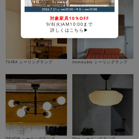
対象家具10％OFF
9/8(火)AM10:00まで
詳しくはこちら▶
＜可動式のアーム＞
4本の可動アームによりお好きな形状にアレンジができま
す。
アームを動かすことによりコンパクトなサイズ感にもアレ
TAIRA シーリングランプ
Immeuble シーリングランプ
ンジできるので、限られた空間でもお使いいただけます。
DEVON シーリングランプ
Olin シーリングランプ