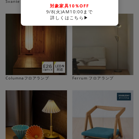
Svante フロアランプ
Fersenフロアランプ
対象家具10％OFF
9/8(火)AM10:00まで
詳しくはこちら▶
シェードは上下に抜けがあるタイプです。広い範囲を照ら
してくれます。
キナリのシェードはファブリック素材。ファブリックシェ
ードならではの優しい光が透過し、上品な光を放つ間接照
Columnaフロアランプ
Ferrum フロアランプ
明として使えます。