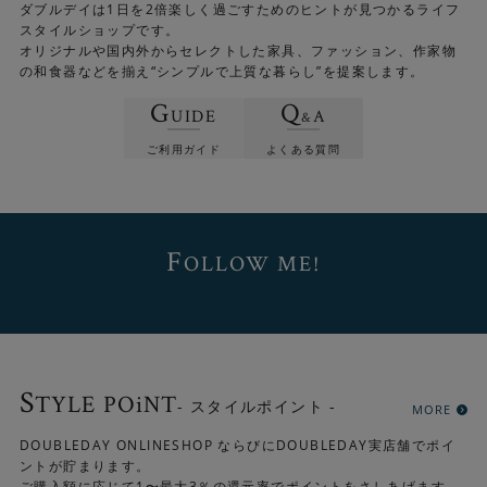
ダブルデイは1日を2倍楽しく過ごすためのヒントが見つかるライフ
スタイルショップです。
アームにこだわった分、ベースはスチールでシンプルにま
オリジナルや国内外からセレクトした家具、ファッション、作家物
の和食器などを揃え“シンプルで上質な暮らし”を提案します。
とめています。
G
Q
UIDE
A
&
ご利用ガイド
よくある質問
F
OLLOW ME!
S
TYLE POiNT
- スタイルポイント -
MORE
DOUBLEDAY ONLINESHOP ならびにDOUBLEDAY実店舗でポイ
電源のON/OFFは便利なフットスイッチ。
ントが貯まります。
ご購入額に応じて1〜最大3％の還元率でポイントをさしあげます。