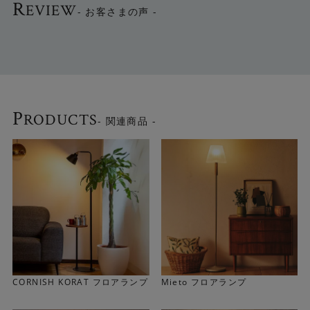
R
EVIEW
- お客さまの声 -
P
RODUCTS
- 関連商品 -
やわらかな光を放つファブリックシェード
ライトグレーのシェードはファブリック素材。 ファブリッ
クシェードならではの優しい光が透過し、上品な光を放つ
間接照明として使えます。
CORNISH KORAT フロアランプ
Mieto フロアランプ