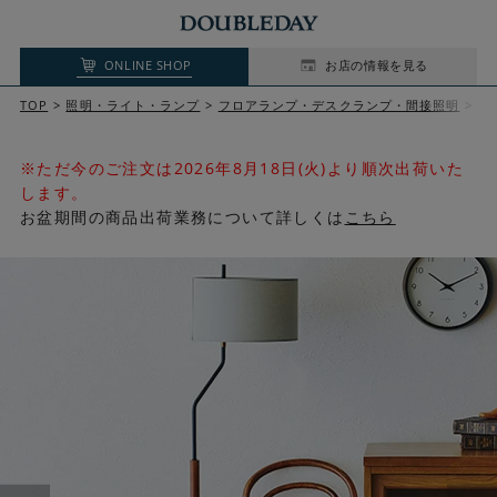
ONLINE SHOP
お店の情報を見る
TOP
照明・ライト・ランプ
フロアランプ・デスクランプ・間接照明
F
※ただ今のご注文は2026年8月18日(火)より順次出荷いた
します。
お盆期間の商品出荷業務について詳しくは
こちら