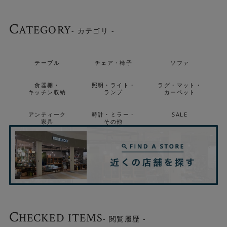
C
ATEGORY
シェードの向きが変えられます
- カテゴリ -
アームを軸にシェードを回転させることができます。普段
は外側に向けて、 読書灯にするときは回転させて、など使
テーブル
チェア・椅子
ソファ
うシチュエーションに合わせることが可能です。
食器棚・
照明・ライト・
ラグ・マット・
キッチン収納
ランプ
カーペット
アンティーク
時計・ミラー・
SALE
家具
その他
C
HECKED ITEMS
- 閲覧履歴 -