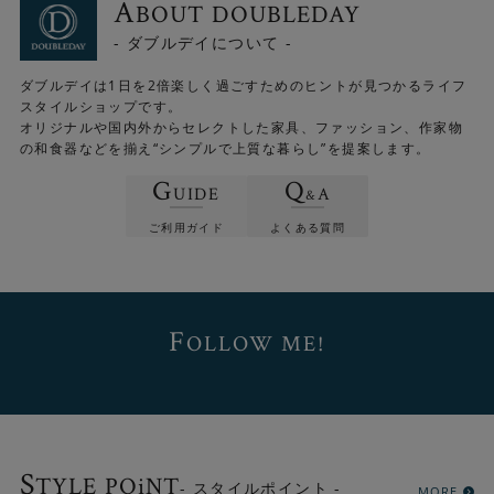
A
BOUT DOUBLEDAY
- ダブルデイについて -
ダブルデイは1日を2倍楽しく過ごすためのヒントが見つかるライフ
スタイルショップです。
オリジナルや国内外からセレクトした家具、ファッション、作家物
の和食器などを揃え“シンプルで上質な暮らし”を提案します。
G
Q
UIDE
A
&
ご利用ガイド
よくある質問
F
OLLOW ME!
S
TYLE POiNT
- スタイルポイント -
MORE