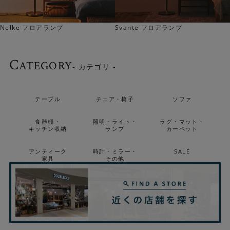
Nelke フロアランプ
Svante フロアランプ
C
ATEGORY
- カテゴリ -
テーブル
チェア・椅子
ソファ
消灯時もおしゃれなインテリアオブジェとして楽しめま
食器棚・
照明・ライト・
ラグ・マット・
キッチン収納
ランプ
カーペット
す。
アンティーク
時計・ミラー・
SALE
家具
その他