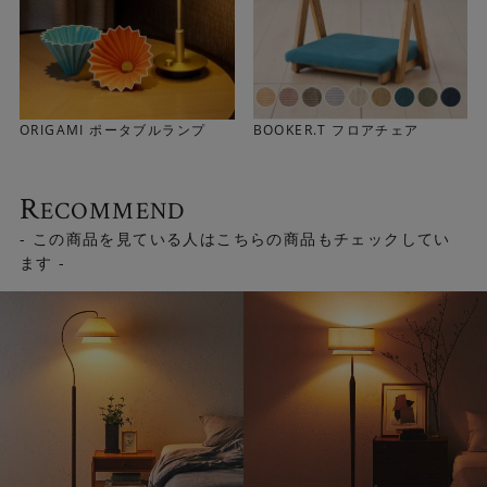
ミニマルデザイン
ミニマルでモダンなデザインがスマートな佇まいです。本
ORIGAMI ポータブルランプ
BOOKER.T フロアチェア
体はニッケルメッキが施されています。 クロームメッキよ
りも温かみのある色味で、モノトーンやスペースエイジス
タイルに加え、ナチュラルなインテリアにも馴染みがよ
R
ECOMMEND
く、 新鮮に映ります。
- この商品を見ている人はこちらの商品もチェックしてい
ます -