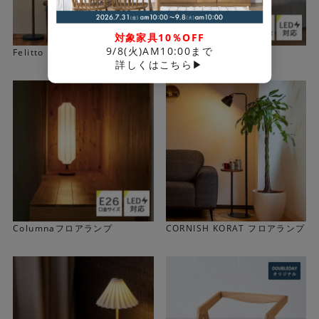
を照らして読書灯にするなど、 間接照明としての実用性も
高いランプです。
対象家具10％OFF
9/8(火)AM10:00まで
Felitto フロアランプ
Fersenフロアランプ
詳しくはこちら▶
Columnaフロアランプ
CORNISH KORAT フロアランプ