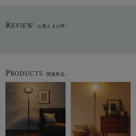
R
EVIEW
- お客さまの声 -
P
RODUCTS
- 関連商品 -
2灯のシェードが壁に陰影をもたらします
まっすぐ伸びたシンプルな支柱に上下2灯のシェードが配さ
れています。 半円形のシェードから広がる光が重なりなが
ら流線型の陰影を生み、幻想的な雰囲気を演出します。