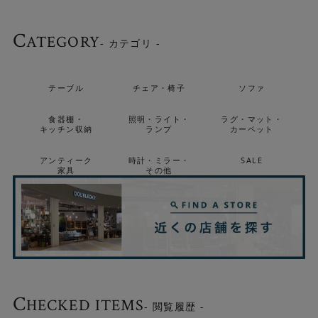
C
ATEGORY
- カテゴリ -
テーブル
チェア・椅子
ソファ
食器棚・
照明・ライト・
ラグ・マット・
キッチン収納
ランプ
カーペット
アンティーク
時計・ミラー・
SALE
家具
その他
C
HECKED ITEMS
- 閲覧履歴 -