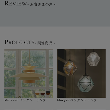
R
EVIEW
- お客さまの声 -
P
RODUCTS
- 関連商品 -
4枚の層が生み出す優しい陰影
異なる形状の4枚のシェードを重ねて構成したフォルムは立
体的な光を生み出します。重ねたシェードが光源を包みこ
むような役割をし、陰影によってあたたかみのある空間を
生み出します。
Mercero ペンダントランプ
Maryse ペンダントランプ