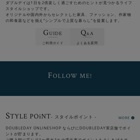
ダブルデイは1日を2倍楽しく過ごすためのヒントが見つかるライフ
スタイルショップです。
オリジナルや国内外からセレクトした家具、ファッション、作家物
の和食器などを揃え“シンプルで上質な暮らし”を提案します。
G
Q
UIDE
A
&
ご利用ガイド
よくある質問
F
OLLOW ME!
S
TYLE POiNT
- スタイルポイント -
MORE
DOUBLEDAY ONLINESHOP ならびにDOUBLEDAY実店舗でポイ
ントが貯まります。
ご購入額に応じて1〜最大3％の還元率でポイントをさしあげます。