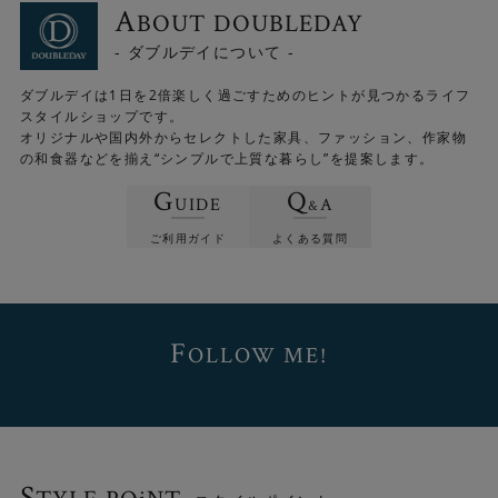
A
BOUT DOUBLEDAY
- ダブルデイについて -
ダブルデイは1日を2倍楽しく過ごすためのヒントが見つかるライフ
スタイルショップです。
オリジナルや国内外からセレクトした家具、ファッション、作家物
の和食器などを揃え“シンプルで上質な暮らし”を提案します。
G
Q
UIDE
A
&
ご利用ガイド
よくある質問
F
OLLOW ME!
S