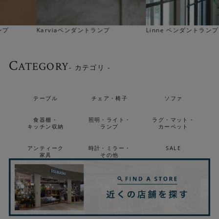
Linne ペンダントランプ
Ulpu ペンダントランプ
C
ATEGORY
- カテゴリ -
テーブル
チェア・椅子
ソファ
食器棚・
照明・ライト・
ラグ・マット・
キッチン収納
ランプ
カーペット
アンティーク
時計・ミラー・
SALE
家具
その他