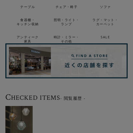
テーブル
チェア・椅子
ソファ
食器棚・
照明・ライト・
ラグ・マット・
キッチン収納
ランプ
カーペット
選べる3色
アンティーク
時計・ミラー・
SALE
家具
その他
シンプルな「クリア」、クラシカルな「ブルー」、あたた
かみのある「アンバー」から選べます。
C
HECKED ITEMS
- 閲覧履歴 -