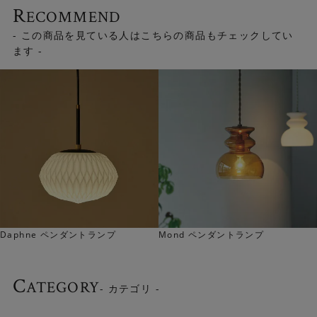
R
ECOMMEND
小ぶりなので、複数吊るして楽しむのもおすすめです。 同
- この商品を見ている人はこちらの商品もチェックしてい
色で揃えるのはもちろん、異なる色を組み合わせても新鮮
ます -
な表情を楽しめます。
aphne ペンダントランプ
Mond ペンダントランプ
N
C
ATEGORY
- カテゴリ -