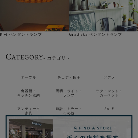
Kivi ペンダントランプ
Gradiska ペンダントランプ
C
ATEGORY
- カテゴリ -
テーブル
チェア・椅子
ソファ
食器棚・
照明・ライト・
ラグ・マット・
キッチン収納
ランプ
カーペット
アンティーク
時計・ミラー・
SALE
家具
その他