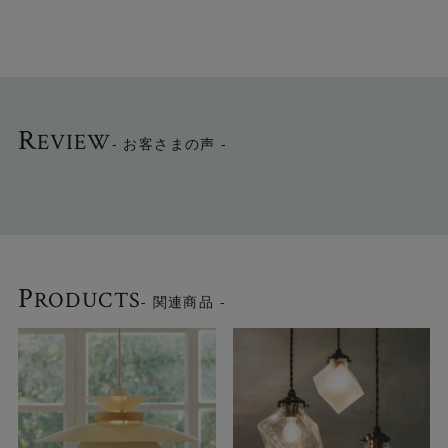
●ハンドメイドガラスの表情
手仕事の揺らぎと凹凸が光にニュアンスを与え、点灯時は
壁や天井に美しい影を描きます。 下から見上げると、ガラ
スの屈折が生む波紋の輝きを楽しめます。
R
EVIEW
- お客さまの声 -
●多灯使いにもおすすめ
トイレや玄関などの小さなスペースから、キッチンやダイ
ニングなどで複数吊るすなど、さまざまなコーディネート
をお楽しみいただけます。 北欧やヨーロピアンイメージの
空間にもよく馴染みます。
P
RODUCTS
- 関連商品 -
●2色から選べます
グロッシーなアンバーと乳白色ホワイトの2色をご用意して
います。