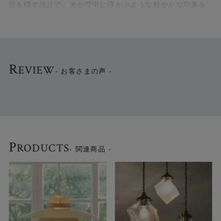
分を隠す設計で、光が空中に浮かぶような軽やかな印象を
与えます。 ニュートラルでモダンなフォルムが空間を静か
に引き立てます。
●ホワイトフロストガラスの優しい光
R
シェードはホワイトフロストガラスを採用。眩しさを抑え
EVIEW
- お客さまの声 -
ながら柔らかな光を拡散します。
●多灯使いにもおすすめ
トイレや玄関などの小さなスペースから、キッチンやダイ
ニングなどで複数吊るすなど、さまざまなコーディネート
をお楽しみいただけます。
P
RODUCTS
- 関連商品 -
●2色から選べます
パーツカラーはブラックとベージュの2色です。モダンから
ナチュラルまで幅広いインテリアに馴染みます。