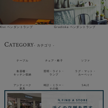
Kivi ペンダントランプ
Gradiska ペンダントランプ
C
ATEGORY
- カテゴリ -
テーブル
チェア・椅子
ソファ
食器棚・
照明・ライト・
ラグ・マット・
キッチン収納
ランプ
カーペット
アンティーク
時計・ミラー・
SALE
家具
その他