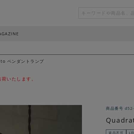
AGAZINE
rato ペンダントランプ
次出荷いたします。
商品番号
d52
Quad
返品不可
L