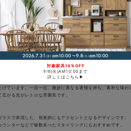
なムードが漂うペンダントランプ「Quadrato（クアドラト）
対象家具10％OFF
9/8(火)AM10:00まで
詳しくはこちら▶
上げています。一点一点、微妙に異なる表情を持ち、素朴な味わ
て広がる光がレトロな雰囲気です。
ガラスで表現した、視覚的にもアクセントとなるデザインです。
カウンターなどで複数並べたスタイリングにもおすすめです。