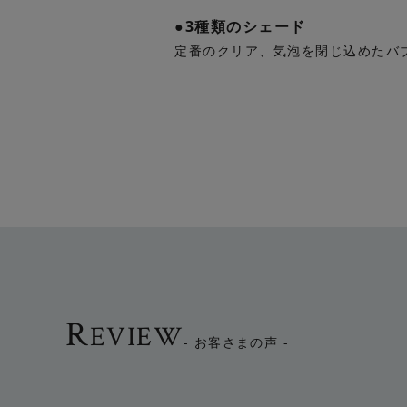
●3種類のシェード
定番のクリア、気泡を閉じ込めたバ
R
EVIEW
- お客さまの声 -