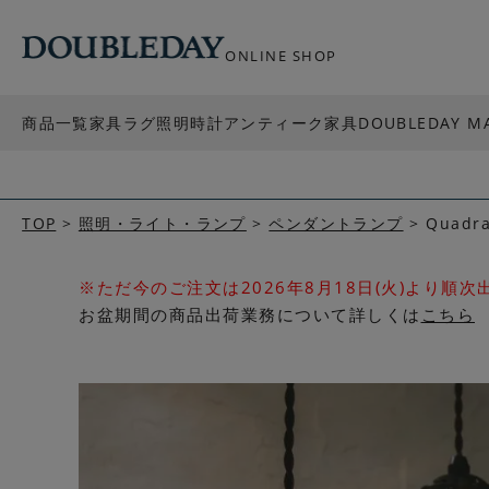
ONLINE SHOP
商品一覧
家具
ラグ
照明
時計
アンティーク家具
DOUBLEDAY M
TOP
照明・ライト・ランプ
ペンダントランプ
Quad
※ただ今のご注文は2026年8月18日(火)より順
お盆期間の商品出荷業務について詳しくは
こちら