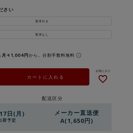
ださい
電球付き
電球なし
ら
月々1,004円
から。分割手数料無料
カートに入れる
配送区分
メーカー直送便
17日(月)
A(1,650円)
出荷予定