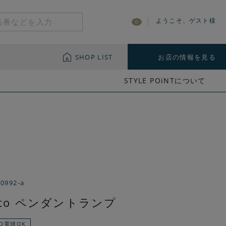
ようこそ、ゲスト様
0
SHOP LIST
お店の情報を見る
STYLE POiNTについて
-0992-a
rato ペンダントランプ
ED電球OK