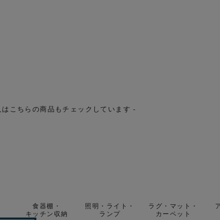
人はこちらの商品もチェックしています -
食器棚・
照明・ライト・
ラグ・マット・
キッチン収納
ランプ
カーペット