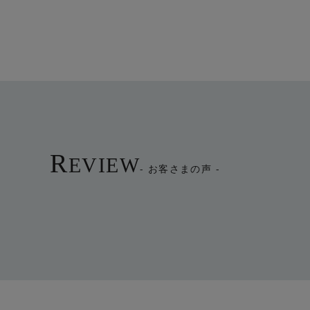
R
EVIEW
- お客さまの声 -