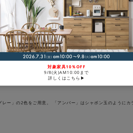
す。
ぎ感
あえて残すことで、レトロなニュアンスが感じられます。
しさ
また違って見え、オブジェのような存在感で空間を彩ります
対象家具10％OFF
9/8(火)AM10:00まで
から、キッチンやダイニングなどで複数吊るすなど、さまざまな
詳しくはこちら▶
グレー」の2色をご用意。 「アンバー」はシャボン玉のようにカ