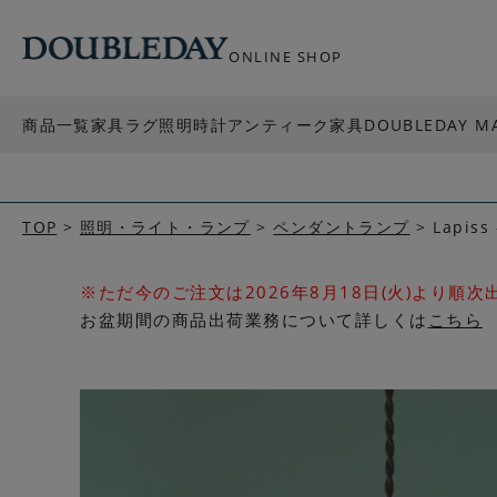
ONLINE SHOP
商品一覧
家具
ラグ
照明
時計
アンティーク家具
DOUBLEDAY M
TOP
照明・ライト・ランプ
ペンダントランプ
Lapi
※ただ今のご注文は2026年8月18日(火)より順
お盆期間の商品出荷業務について詳しくは
こちら