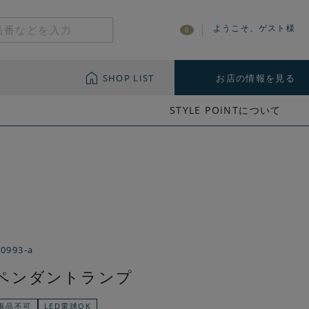
ようこそ、ゲスト様
0
SHOP LIST
お店の情報を見る
STYLE POiNTについて
-0993-a
ss ペンダントランプ
返品不可
LED電球OK