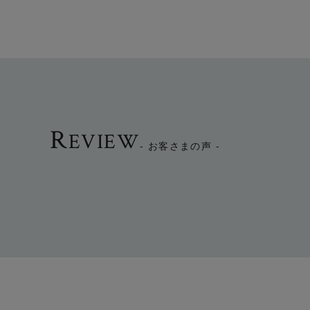
R
EVIEW
- お客さまの声 -