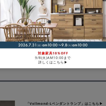
です。少し黄色味のあるアイボリーカラーが空間に自然と馴染み
むデザイン
イスト、和室など、様々なインテリアに調和します。
対象家具10％OFF
サイズはダイニングテーブル上にも取り入れやすく、 Lサイズは直
9/8(火)AM10:00まで
を並べてコーディネートするのもおすすめ。
詳しくはこちら▶
「Vollmond-Lペンダントランプ」はこちら▶