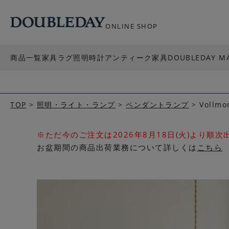
ONLINE SHOP
商品一覧
家具
ラグ
照明
時計
アンティーク家具
DOUBLEDAY M
TOP
照明・ライト・ランプ
ペンダントランプ
Voll
※ただ今のご注文は2026年8月18日(火)より順
お盆期間の商品出荷業務について詳しくは
こちら