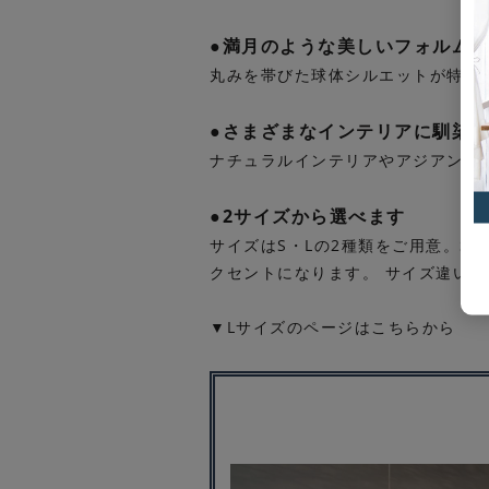
●満月のような美しいフォルム
丸みを帯びた球体シルエットが特徴
●さまざまなインテリアに馴染
ナチュラルインテリアやアジアンテ
●2サイズから選べます
サイズはS・Lの2種類をご用意。S
クセントになります。 サイズ違い
▼Lサイズのページはこちらから