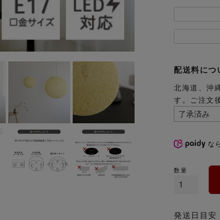
配送料につ
北海道、沖
す。ご注文
な
発送日目安