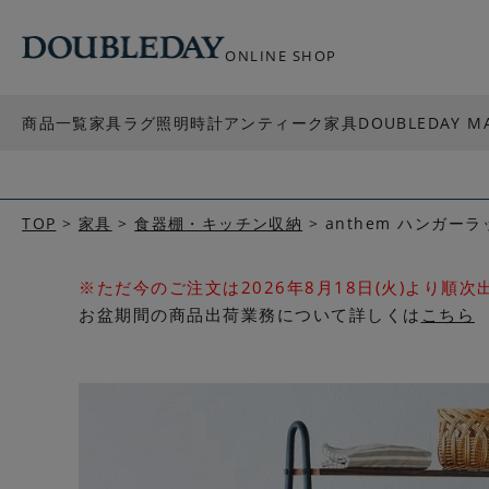
ONLINE SHOP
商品一覧
家具
ラグ
照明
時計
アンティーク家具
DOUBLEDAY M
TOP
家具
食器棚・キッチン収納
anthem ハンガーラ
※ただ今のご注文は2026年8月18日(火)より順
お盆期間の商品出荷業務について詳しくは
こちら