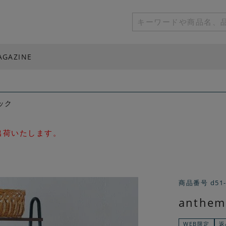
AGAZINE
ック
次出荷いたします。
商品番号
d51
anth
WEB限定
返