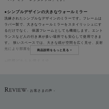
●シンプルデザインの大きなウォールミラー
洗練されたシンプルなデザインのミラーです。フレームは
ラバー製で、大きなウォールミラーをスタイリッシュにす
るだけでなく、 保護フレームとしても機能します。エント
ランスなど人の行き来が多い場所でも安心して使用できま
す。 狭いスペースでは、大きな鏡が空間を広く見せ、反射
光により部屋を明るくする効果があります。
●縦横どちらも使えます
背面に縦横どちら向きにも掛けられる取り付け用の吊り下
げワイヤーがセットされています。 付属のネジをつけて簡
単に掛けて設置ができます。
※ネジの取り付けにドライバーが必要です。
R
EVIEW
- お客さまの声 -
▼Umbraの商品は他にも多数ございます。一覧はこちら