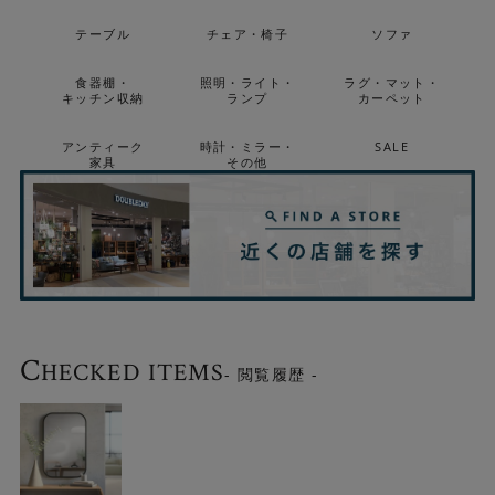
テーブル
チェア・椅子
ソファ
食器棚・
照明・ライト・
ラグ・マット・
キッチン収納
ランプ
カーペット
アンティーク
時計・ミラー・
SALE
家具
その他
C
HECKED ITEMS
- 閲覧履歴 -