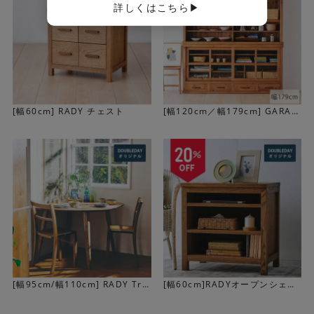
詳しくはこちら▶
[幅60cm] RADY チェスト
[幅120cm／幅179cm] GARAK
U キャビネット
[幅95cm/幅110cm] RADY Tri
[幅60cm]RADYオープンシェル
be変形テーブル(木角脚)
フ