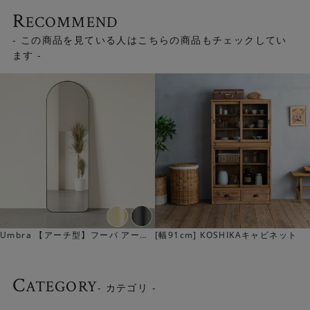
R
ECOMMEND
- この商品を見ている人はこちらの商品もチェックしてい
ます -
Umbra 【アーチ型】フーバ アーチ
[幅91cm] KOSHIKAキャビネット
ド リーニングミラー(縦157cm)
C
ATEGORY
- カテゴリ -