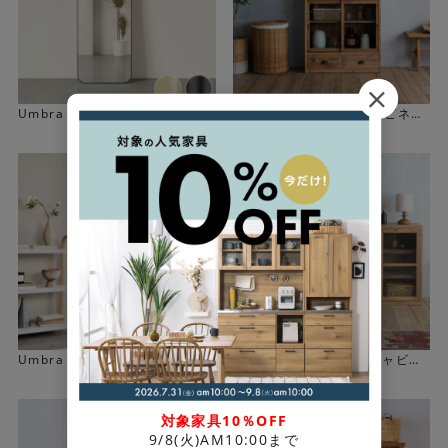
Umbra 【アーチ型】フーバ ア
[幅91cm] KOSHIKAキャビネッ
ーチド リーニングミラー(縦157
ト
cm)
Umbra 【アーチ型】ベルウッ
[幅175cm] HACHISUキャビネ
ド リーニングミラー(縦157cm)
ット
対象家具10％OFF
9/8(火)AM10:00まで