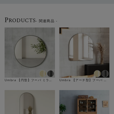
Umbraシリーズはこちら
P
RODUCTS
- 関連商品 -
▶
Check！
Umbra 【円型】フーバ ミラー
Umbra 【アーチ型】フーバ ア
（直径86cm）
ーチドミラー(縦92cm)