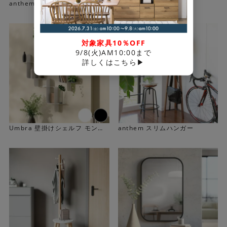
anthem ミラーハンガー
ミラーハンガー charl
対象家具10％OFF
9/8(火)AM10:00まで
詳しくはこちら▶
Umbra 壁掛けシェルフ モンタ
anthem スリムハンガー
ージュ シェルフ メタル〔2個セ
ット〕