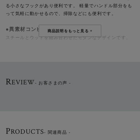
る小さなフックがあり便利です。 軽量でハンドル部分をも
って気軽に動かせるので、掃除などにも便利です。
●異素材コンビのモダンデザイン
スチールとウッドを組み合わせたモダンなデザインです。
●ベーシックな2色
ホワイト/ナチュラル、ブラック/ウォルナットの2色から選
べます。
R
EVIEW
- お客さまの声 -
▼Umbraの商品は他にも多数ございます。一覧はこちら
Umbraシリーズはこちら
▶
P
RODUCTS
- 関連商品 -