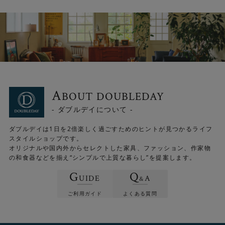
A
BOUT DOUBLEDAY
- ダブルデイについて -
ダブルデイは1日を2倍楽しく過ごすためのヒントが見つかるライフ
スタイルショップです。
オリジナルや国内外からセレクトした家具、ファッション、作家物
の和食器などを揃え“シンプルで上質な暮らし”を提案します。
G
Q
UIDE
A
&
ご利用ガイド
よくある質問