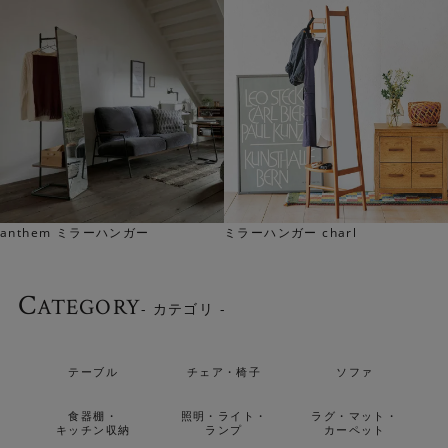
anthem ミラーハンガー
ミラーハンガー charl
C
ATEGORY
- カテゴリ -
テーブル
チェア・椅子
ソファ
食器棚・
照明・ライト・
ラグ・マット・
キッチン収納
ランプ
カーペット