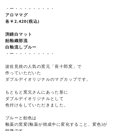
・ー・－・－・－・－・
アロママグ
各￥2,420(税込)
渕錆白マット
飴釉織部流
白釉流しブルー
・ー・－・－・－・－・
波佐見焼の人気の窯元「長十郎窯」で
作っていただいた
ダブルデイオリジナルのマグカップです。
もともと窯元さんにあった形に
ダブルデイオリジナルとして
色付けをしていただきました。
ブルーと飴色は
釉薬の窯変(釉薬が焼成中に変化すること、変色)が
特徴です。