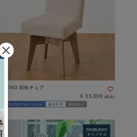
KORENO 回転チェア
¥
33,000
税込
DOUBLEDAYオリジナル
返品不可
動画あり