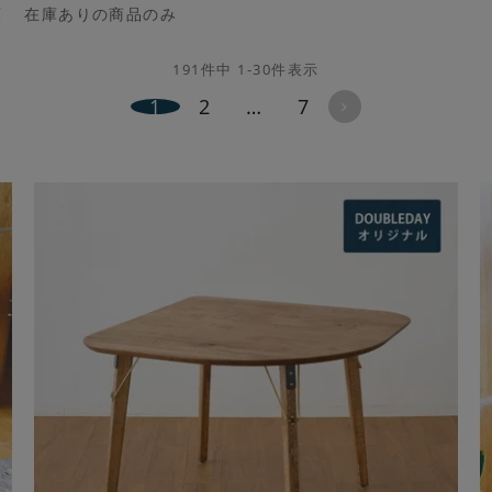
順
在庫ありの商品のみ
191
件中
1
-
30
件表示
1
2
…
7