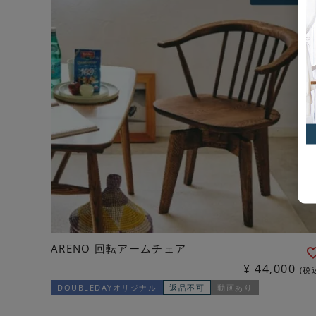
ARENO 回転アームチェア
¥
44,000
税
DOUBLEDAYオリジナル
返品不可
動画あり