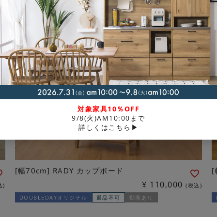
対象家具10％OFF
9/8(火)AM10:00まで
詳しくはこちら▶
[幅70cm] RADY カップボード
¥
110,000
込
税込
DOUBLEDAYオリジナル
返品不可
動画あり