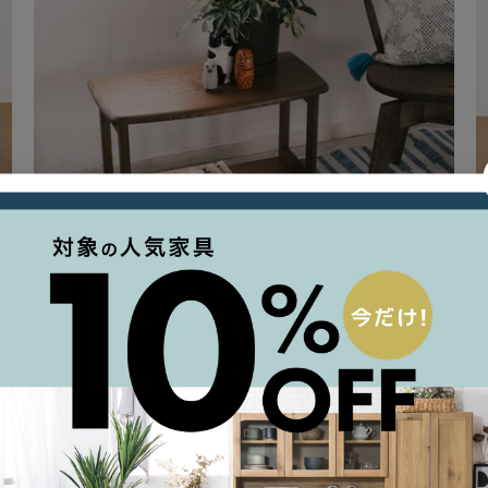
KONOKORO サイドテーブル
¥
36,300
込
税込
DOUBLEDAYオリジナル
返品不可
動画あり