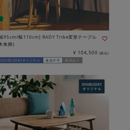
[幅95cm/幅110cm] RADY Tribe変形テーブル
(木角脚)
¥
104,500
税込
DOUBLEDAYオリジナル
返品不可
動画あり