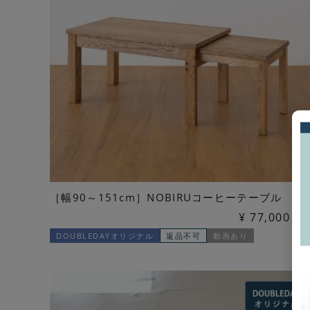
［幅90～151cm］NOBIRUコーヒーテーブル
¥
77,000
税
DOUBLEDAYオリジナル
返品不可
動画あり