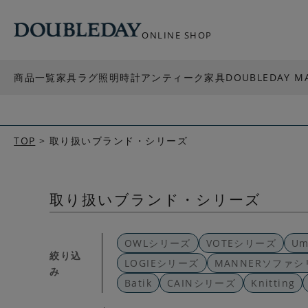
ONLINE SHOP
商品一覧
家具
ラグ
照明
時計
アンティーク家具
DOUBLEDAY M
TOP
取り扱いブランド・シリーズ
取り扱いブランド・シリーズ
OWLシリーズ
VOTEシリーズ
U
絞り込
LOGIEシリーズ
MANNERソファシ
み
Batik
CAINシリーズ
Knitting