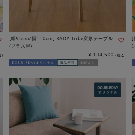
[幅95cm/幅110cm] RADY Tribe変形テーブル
(ブラス脚)
¥
104,500
込
税込
DOUBLEDAYオリジナル
返品不可
動画あり