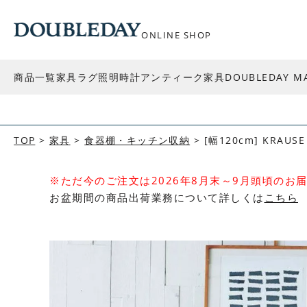
ONLINE SHOP
商品一覧
家具
ラグ
照明
時計
アンティーク家具
DOUBLEDAY M
TOP
家具
食器棚・キッチン収納
[幅120cm] KRAU
※ただ今のご注文は2026年8月末～9月頭頃のお
お盆期間の商品出荷業務について詳しくは
こちら