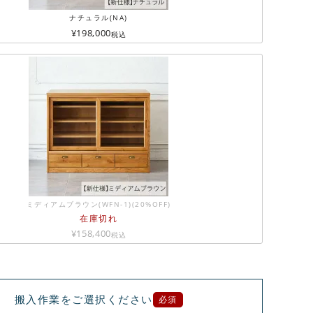
ナチュラル(NA)
¥
198,000
税込
ミディアムブラウン(WFN-1)(20%OFF)
在庫切れ
¥
158,400
税込
搬入作業をご選択ください
必須