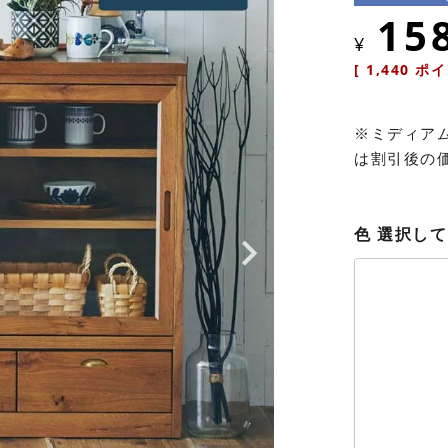
15
¥
[
1,440
ポイ
※ミディアム
は割引後の価
色
選択して