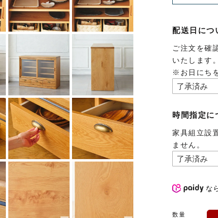
配送日につ
ご注文を確
いたします
※お日にち
時間指定に
家具組立設
ません。
な