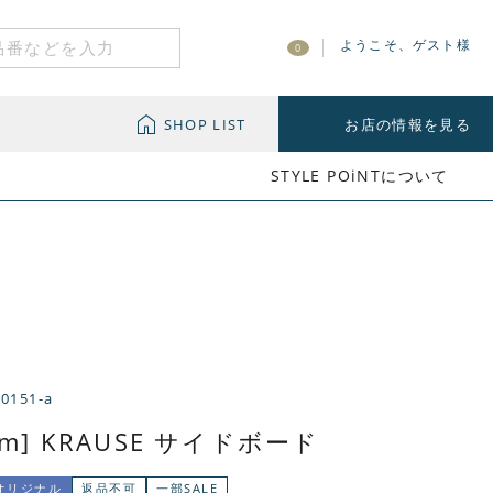
ようこそ、ゲスト様
0
SHOP LIST
お店の情報を見る
STYLE POiNTについて
-0151-a
cm] KRAUSE サイドボード
Yオリジナル
返品不可
一部SALE