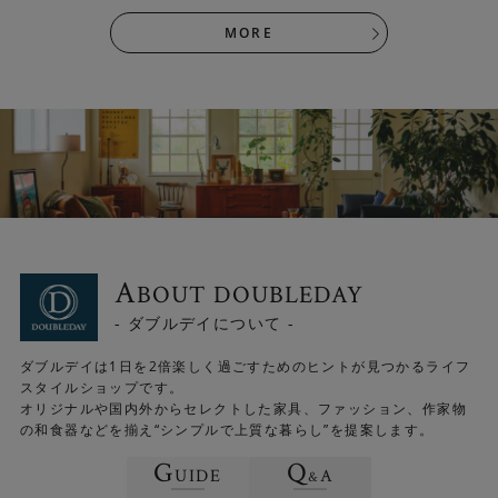
MORE
A
BOUT DOUBLEDAY
- ダブルデイについて -
ダブルデイは1日を2倍楽しく過ごすためのヒントが見つかるライフ
スタイルショップです。
オリジナルや国内外からセレクトした家具、ファッション、作家物
の和食器などを揃え“シンプルで上質な暮らし”を提案します。
G
Q
UIDE
A
&