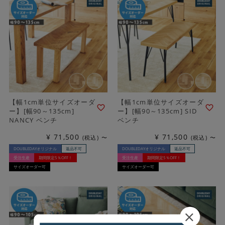
【幅1cm単位サイズオーダ
【幅1cm単位サイズオーダ
ー】[幅90～135cm]
ー】[幅90～135cm] SID
NANCY ベンチ
ベンチ
¥
71,500
¥
71,500
税込
〜
税込
〜
DOUBLEDAYオリジナル
返品不可
DOUBLEDAYオリジナル
返品不可
受注生産
期間限定5％OFF！
受注生産
期間限定5％OFF！
サイズオーダー可
サイズオーダー可