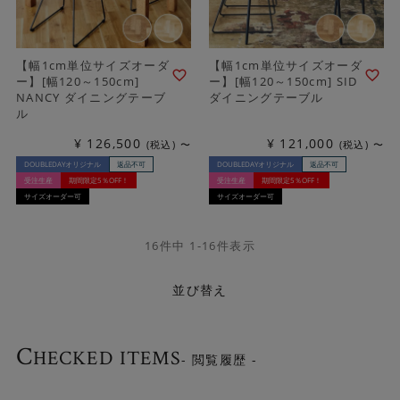
【幅1cm単位サイズオーダ
【幅1cm単位サイズオーダ
ー】[幅120～150cm]
ー】[幅120～150cm] SID
NANCY ダイニングテーブ
ダイニングテーブル
ル
¥
126,500
¥
121,000
税込
〜
税込
〜
DOUBLEDAYオリジナル
返品不可
DOUBLEDAYオリジナル
返品不可
受注生産
期間限定5％OFF！
受注生産
期間限定5％OFF！
サイズオーダー可
サイズオーダー可
16
件中
1
-
16
件表示
並び替え
C
HECKED ITEMS
- 閲覧履歴 -