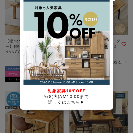
【幅1cm単位サイズオーダ
【幅1cm単位サイズオーダ
ー】[幅90～105cm]
ー】[幅90～105cm] SID
NANCY コーヒーテーブル
コーヒーテーブル
¥
99,000
¥
99,000
税込
〜
税込
〜
DOUBLEDAYオリジナル
返品不可
DOUBLEDAYオリジナル
返品不可
受注生産
期間限定5％OFF！
受注生産
期間限定5％OFF！
サイズオーダー可
サイズオーダー可
対象家具10％OFF
9/8(火)AM10:00まで
詳しくはこちら▶