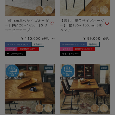
【幅1cm単位サイズオーダ
【幅1cm単位サイズオーダ
ー】[幅120～165cm] SID
ー】[幅136～150cm] SID
コーヒーテーブル
ベンチ
¥
110,000
¥
99,000
税込
〜
税込
DOUBLEDAYオリジナル
返品不可
DOUBLEDAYオリジナル
返品不可
受注生産
期間限定5％OFF！
受注生産
期間限定5％OFF！
サイズオーダー可
サイズオーダー可