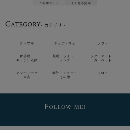
ご利用ガイド
よくある質問
C
ATEGORY
- カテゴリ -
テーブル
チェア・椅子
ソファ
食器棚・
照明・ライト・
ラグ・マット・
キッチン収納
ランプ
カーペット
アンティーク
時計・ミラー・
SALE
家具
その他
F
OLLOW ME!