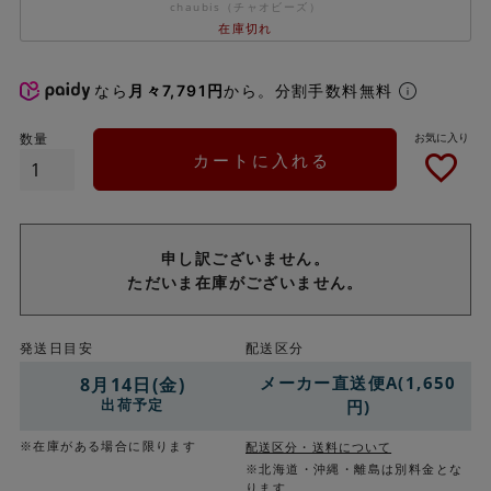
chaubis（チャオビーズ）
在庫切れ
なら
月々7,791円
から。分割手数料無料
カートに入れる
申し訳ございません。
ただいま在庫がございません。
発送日目安
配送区分
メーカー直送便A(1,650
8月14日(金)
出荷予定
円)
※在庫がある場合に限ります
配送区分・送料について
※北海道・沖縄・離島は別料金とな
ります