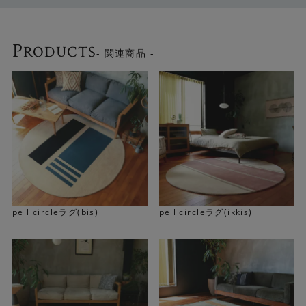
P
RODUCTS
- 関連商品 -
「pellシリーズ」の魅力について、詳細はこちらからご覧
いただけます
「pellシリーズの魅力に
ついて」はこちら▶
pell circleラグ(bis)
pell circleラグ(ikkis)