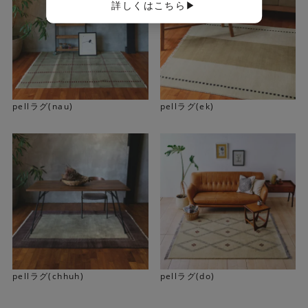
詳しくはこちら▶
pellラグ(nau)
pellラグ(ek)
上質なウール素材を使用し、第三者機関による検査をクリ
アした安心・安全なラグは、 小さなお子様やペットのいる
ご家庭にも安心してご使用いただけます。
pellラグ(chhuh)
pellラグ(do)