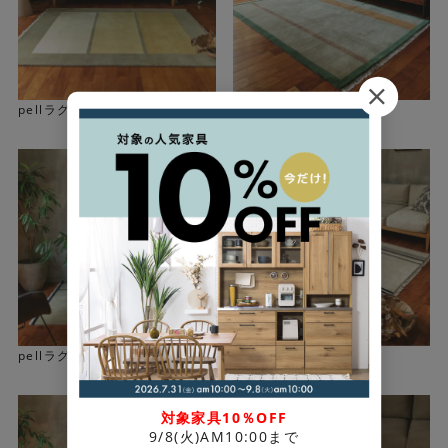
Check！
pellラグ(dus)
pellラグ(teen)
職人が丹精込めて手織りで仕上げています。丁寧な手仕事
による上質な仕上がりと、 優れた耐久性を持つ本物の手織
りラグです。
pellラグ(saat)
pellラグ(paanch)
対象家具10％OFF
9/8(火)AM10:00まで