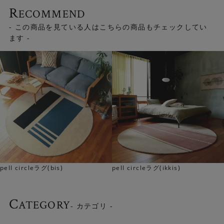
R
ECOMMEND
- この商品を見ている人はこちらの商品もチェックしてい
ます -
約15mmの毛足によってたっぷりとした厚みが生まれ、贅
沢な座り心地が味わえます。 高密度に織り上げているので
耐久性も高く、世代を超えて受け継ぐことができる“本
pell circleラグ(bis)
pell circleラグ(ikkis)
物”の高級ラグです。
C
ATEGORY
- カテゴリ -