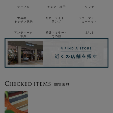
テーブル
チェア・椅子
ソファ
食器棚・
照明・ライト・
ラグ・マット・
キッチン収納
ランプ
カーペット
アンティーク
時計・ミラー・
SALE
家具
その他
C
HECKED ITEMS
- 閲覧履歴 -
伝統的なギャッベの素朴な風合いを残しつつ、現代的な感
性でモダンアートの要素を取り入れたデザインも魅力で
す。 「各国の生活リズム」をモチーフに、自由で楽しいア