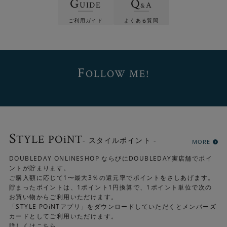
G
Q
UIDE
A
&
ご利用ガイド
よくある質問
「chaubis（チャォビーズ）」は「国と国の間には、それ
ぞれの文化が息づいている。その間に流れる川や、 差し込
む光のリズムをイメージ」したネーミングとデザインで
す。
F
OLLOW ME!
「pellシリーズ」の魅力について、詳細はこちらからご覧
いただけます
S
TYLE POiNT
- スタイルポイント -
MORE
「pellシリーズの魅力に
DOUBLEDAY ONLINESHOP ならびにDOUBLEDAY実店舗でポイ
ントが貯まります。
ついて」はこちら▶
ご購入額に応じて1〜最大3％の還元率でポイントをさしあげます。
貯まったポイントは、1ポイント1円換算で、1ポイント単位で次の
お買い物からご利用いただけます。
「STYLE POiNTアプリ」をダウンロードしていただくとメンバーズ
カードとしてご利用いただけます。
詳しくは
こちら