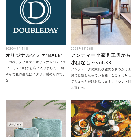
2020年9月11日
2025年9月26日
オリジナルソファ“BALE”
アンティーク家具工房から
小ばなし～vol.33
この秋、ダブルデイオリジナルのソファ
BALE(ベイル)がお店に入りました。 鮮
アンティークの家具や雑貨をあつかう工
やかな色の生地はイタリア製のもので、
房で話題となっている様々なことに対し
な...
てちょっとだけお話します。「シン・組
み直しっ...