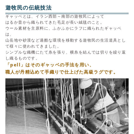
遊牧民の伝統技法
ギャッベとは、イラン西部～南部の遊牧民によって
はるか昔から織られてきた毛足が長い絨毯のこと。
ウール素材を主原料に、ふかふかにラフに織られたギャッベ
は、
山岳地や砂漠など過酷な環境を移動する遊牧民の生活道具とし
て様々に使われてきました。
シンプルな織機にたて糸を張り、横糸を結んでは切りを繰り返
し織るものです。
「pell」はそのギャッベの手法を用い、
職人が丹精込めて手織りで仕上げた高級ラグです。