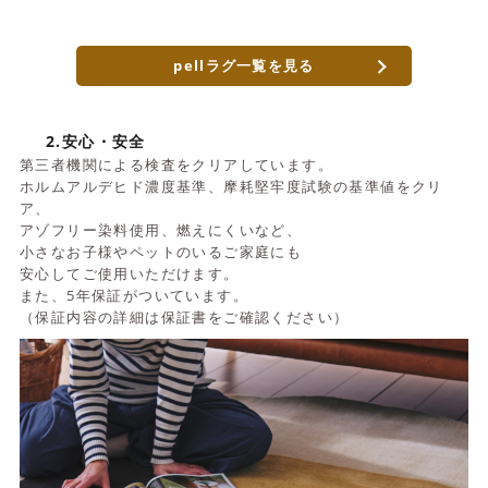
pellラグ一覧を見る
2.安心・安全
第三者機関による検査をクリアしています。
ホルムアルデヒド濃度基準、摩耗堅牢度試験の基準値をクリ
ア、
アゾフリー染料使用、燃えにくいなど、
小さなお子様やペットのいるご家庭にも
安心してご使用いただけます。
また、5年保証がついています。
（保証内容の詳細は保証書をご確認ください）