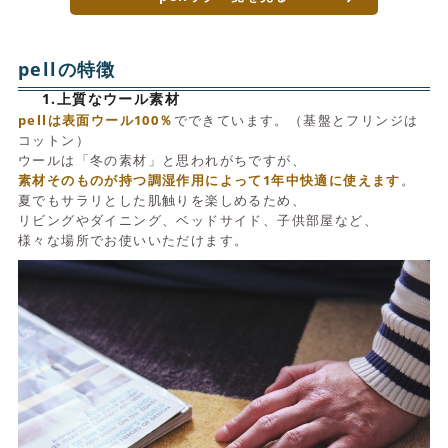
pellの特徴
1.上質なウール素材
pellは表面ウール100％
でできています。（基盤とフリンジは
コットン）
ウールは「冬の素材」と思われがちですが、
素材そのものが持つ調湿作用によって1年中快適に使えます
。
夏でもサラリとした肌触りを楽しめるため、
リビングやダイニング、ベッドサイド、子供部屋など、
様々な場所でお使いいただけます。