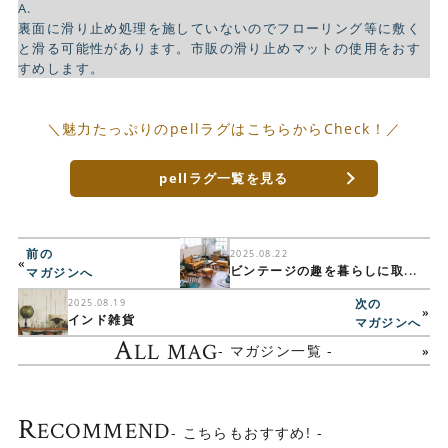
A.
裏面に滑り止め処理を施していないのでフローリング等に敷く
と滑る可能性があります。市販の滑り止めマットの使用をおす
すめします。
＼魅力たっぷりのpellラグはこちらからCheck！／
pellラグ一覧を見る
前の
2025.08.22
«
ビンテージの趣を暮らしに取...
マガジンへ
次の
2025.08.19
»
インド雑貨
マガジンへ
A
LL MAG
- マガジン一覧 -
R
ECOMMEND
- こちらもおすすめ! -