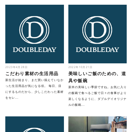
2023年4月28日
2022年10月21日
こだわり素材の生活用品
美味しいご飯のための、道
具や飯碗
新生活が始まり、まだ買い揃えていなか
った生活用品が気になる頃。 毎日、目
新米の美味しい季節ですね。お気に入り
にするものだから、少しこだわった素材
の飯碗で食べるご飯で日々の食事がより
をセレ...
楽しくなるように、ダブルデイオリジナ
ルの飯碗...