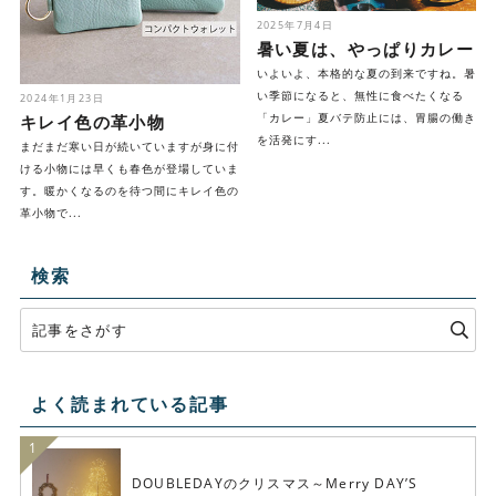
2025年7月4日
暑い夏は、やっぱりカレー
いよいよ、本格的な夏の到来ですね。暑
い季節になると、無性に食べたくなる
2024年1月23日
「カレー」夏バテ防止には、胃腸の働き
キレイ色の革小物
を活発にす...
まだまだ寒い日が続いていますが身に付
ける小物には早くも春色が登場していま
す。暖かくなるのを待つ間にキレイ色の
革小物で...
検索
よく読まれている記事
DOUBLEDAYのクリスマス～Merry DAY’S