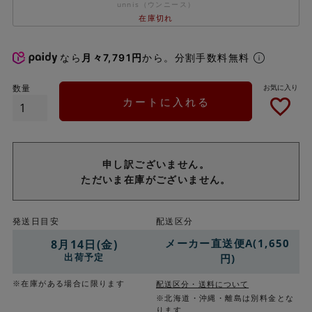
unnis（ウンニース）
在庫切れ
なら
月々7,791円
から。分割手数料無料
カートに入れる
申し訳ございません。
ただいま在庫がございません。
発送日目安
配送区分
メーカー直送便A(1,650
8月14日(金)
出荷予定
円)
※在庫がある場合に限ります
配送区分・送料について
※北海道・沖縄・離島は別料金とな
ります