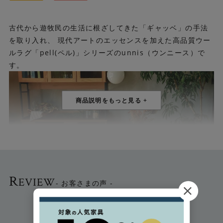
古代から遊牧民の生活に根ざしてきた「ギャッベ」の手法
を取り入れ、 現代アートのエッセンスを加えた高品質ウー
ルラグ「pell(ペル)」シリーズのunnis（ウンニース）で
す。
R
EVIEW
- お客さまの声 -