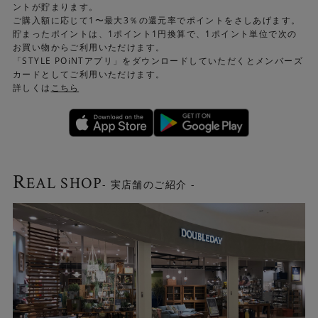
ントが貯まります。
ご購入額に応じて1〜最大3％の還元率でポイントをさしあげます。
貯まったポイントは、1ポイント1円換算で、1ポイント単位で次の
お買い物からご利用いただけます。
「STYLE POiNTアプリ」をダウンロードしていただくとメンバーズ
カードとしてご利用いただけます。
詳しくは
こちら
R
EAL SHOP
- 実店舗のご紹介 -
伝統的なギャッベの素朴な風合いを残しつつ、現代的な感
性でモダンアートの要素を取り入れたデザインも魅力で
す。 「各国の生活リズム」をモチーフに、自由で楽しいア