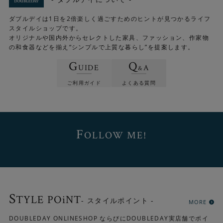
ダブルデイは1日を2倍楽しく過ごすためのヒントが見つかるライフ
スタイルショップです。
オリジナルや国内外からセレクトした家具、ファッション、作家物
の和食器などを揃え“シンプルで上質な暮らし”を提案します。
G
Q
UIDE
A
&
ご利用ガイド
よくある質問
F
OLLOW ME!
約15mmの毛足によってたっぷりとした厚みが生まれ、贅
沢な座り心地が味わえます。 高密度に織り上げているので
耐久性も高く、世代を超えて受け継ぐことができる“本
物”の高級ラグです。
S
TYLE POiNT
- スタイルポイント -
MORE
DOUBLEDAY ONLINESHOP ならびにDOUBLEDAY実店舗でポイ