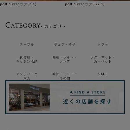
pell circleラグ(bis)
pell circleラグ(ikkis)
Check！
C
ATEGORY
- カテゴリ -
職人が丹精込めて手織りで仕上げています。丁寧な手仕事
による上質な仕上がりと、 優れた耐久性を持つ本物の手織
テーブル
チェア・椅子
ソファ
りラグです。
食器棚・
照明・ライト・
ラグ・マット・
キッチン収納
ランプ
カーペット
アンティーク
時計・ミラー・
SALE
家具
その他