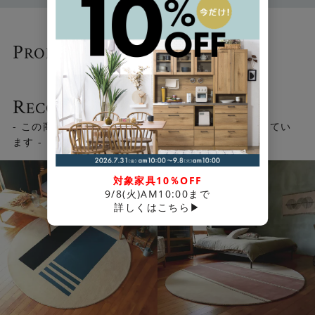
P
RODUCTS
- 関連商品 -
R
ECOMMEND
「pellシリーズ」の魅力について、詳細はこちらからご覧
- この商品を見ている人はこちらの商品もチェックしてい
いただけます
ます -
対象家具10％OFF
9/8(火)AM10:00まで
「pellシリーズの魅力に
詳しくはこちら▶
ついて」はこちら▶