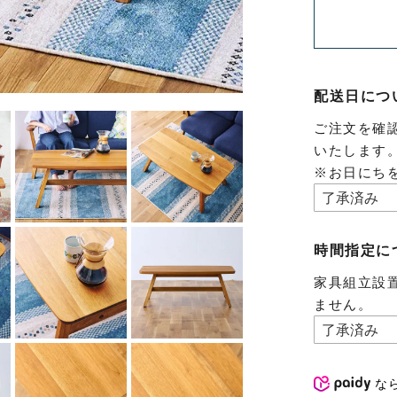
配送日につ
ご注文を確
いたします
※お日にち
時間指定に
家具組立設
ません。
な