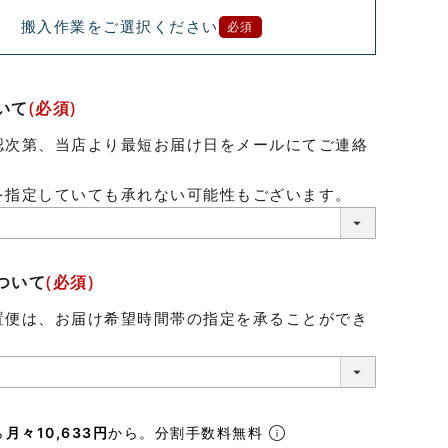
搬入作業をご選択ください
必須
いて
(必須)
認次第、当店より最短お届け日をメールにてご連絡
。
を指定していても承れない可能性もございます。
ついて
(必須)
置便は、お届け希望時間帯の指定を承ることができ
ら
月々10,633円
から。分割手数料無料