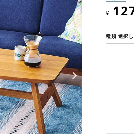
12
¥
種類
選択し