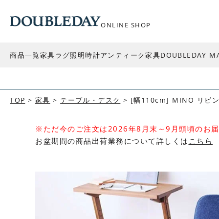
ONLINE SHOP
商品一覧
家具
ラグ
照明
時計
アンティーク家具
DOUBLEDAY M
TOP
家具
テーブル・デスク
[幅110cm] MINO リ
※ただ今のご注文は2026年8月末～9月頭頃のお
お盆期間の商品出荷業務について詳しくは
こちら