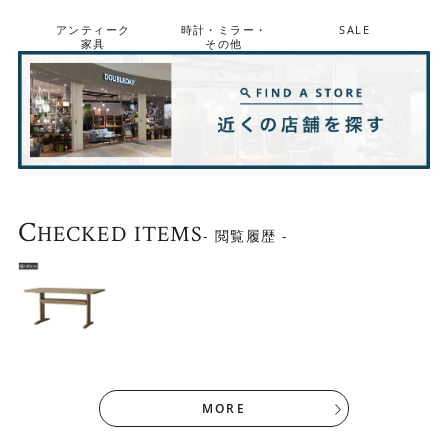
アンティーク
時計・ミラー・
SALE
家具
その他
C
HECKED ITEMS
- 閲覧履歴 -
リビングダイニング家具とセット使用がおすすめ
同じシリーズの回転チェアや肘無しベンチとセットでお使
MORE
いいただくのがおススメです。組み合わせ方によって何通
りものレイアウトが楽しめるので、使う場所に合わせて必