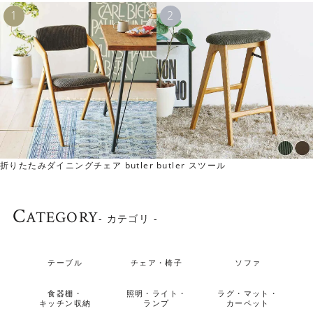
折りたたみダイニングチェア butler
butler スツール
C
ATEGORY
- カテゴリ -
テーブル
チェア・椅子
ソファ
食器棚・
照明・ライト・
ラグ・マット・
キッチン収納
ランプ
カーペット