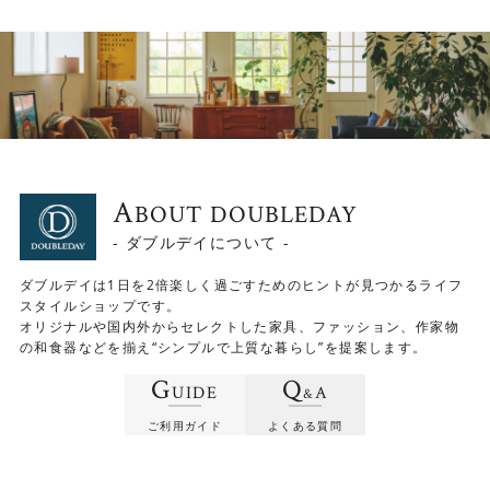
要な家具をお選びいただけます。
▼ダイニングテーブル(幅140cm)、回転チェア、ベンチ(肘
無し)
A
BOUT DOUBLEDAY
- ダブルデイについて -
ダブルデイは1日を2倍楽しく過ごすためのヒントが見つかるライフ
スタイルショップです。
オリジナルや国内外からセレクトした家具、ファッション、作家物
の和食器などを揃え“シンプルで上質な暮らし”を提案します。
G
Q
UIDE
A
&
ご利用ガイド
よくある質問