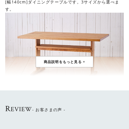
[幅140cm]ダイニングテーブルです。3サイズから選べま
す。
R
EVIEW
木の温もりを感じる優しい風合い
- お客さまの声 -
オーク材をたっぷり使ったシンプルデザインのテーブルで
す。木のぬくもりを存分に感じられる、優しい風合いが魅