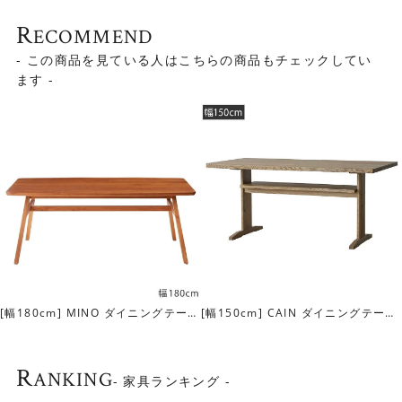
通常のダイニングテーブルより少し低めの設計
R
ECOMMEND
テーブルの高さは約68cmと、通常のダイニングテーブルよ
- この商品を見ている人はこちらの商品もチェックしてい
りも3～5cm低く設計されています。食事からくつろぎはも
ます -
ちろん、リモートワークまで、1セットでこなせるように計
算されています。
ーブ
[幅160cm] MINO ダイニングテーブ
[幅160cm] FUDGE ダイニング
ル
ブル
R
ANKING
- 家具ランキング -