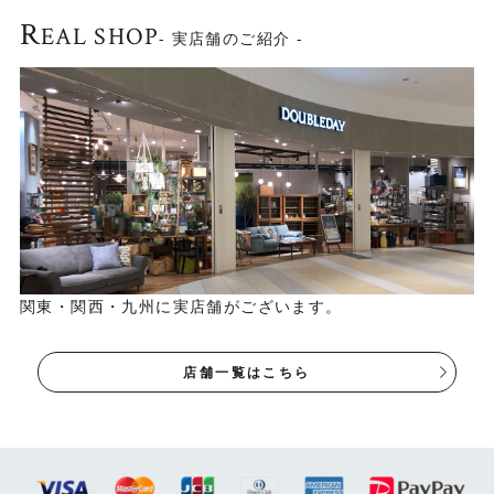
R
EAL SHOP
- 実店舗のご紹介 -
部屋の面積や用途によって自由なレイアウトを楽しむこと
ができます。
▼ダイニングテーブル(幅150cm)、ベンチ(片肘)、ベンチ
(肘無し)（ベンチをＬ字にレイアウト）
関東・関西・九州に実店舗がございます。
店舗一覧はこちら