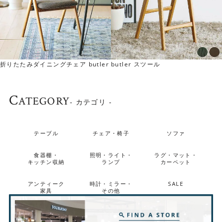
折りたたみダイニングチェア butler
butler スツール
リビングダイニング家具とセット使用がおすすめ
C
同じシリーズの回転チェアや肘無しベンチとセットでお使
ATEGORY
- カテゴリ -
いいただくのがおススメです。組み合わせ方によって何通
りものレイアウトが楽しめるので、使う場所に合わせて必
テーブル
チェア・椅子
ソファ
要な家具をお選びいただけます。
食器棚・
照明・ライト・
ラグ・マット・
▼ダイニングテーブル(幅140cm)、回転チェア、ベンチ(肘
キッチン収納
ランプ
カーペット
無し)
アンティーク
時計・ミラー・
SALE
家具
その他