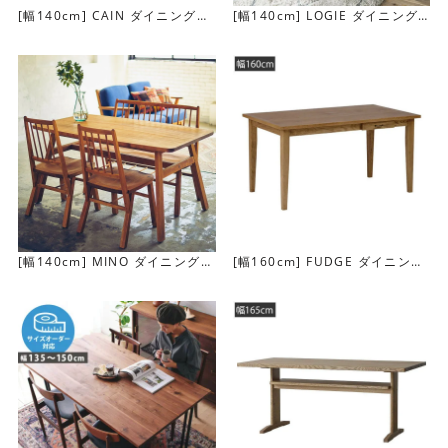
[幅140cm] CAIN ダイニングテ
[幅140cm] LOGIE ダイニング
ーブル
テーブル
通常のダイニングテーブルより少し低めの設計
[幅140cm] MINO ダイニングテ
[幅160cm] FUDGE ダイニング
ーブル
テーブル
テーブルの高さは約68cmと、通常のダイニングテーブルよ
りも3～5cm低く設計されています。食事からくつろぎはも
ちろん、リモートワークまで、1セットでこなせるように計
算されています。