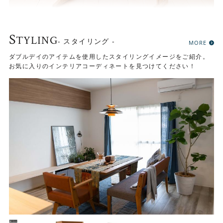
S
TYLING
- スタイリング -
画像は幅140cm
MORE
ダブルデイのアイテムを使用したスタイリングイメージをご紹介。
お気に入りのインテリアコーディネートを見つけてください！
木の温もりを感じる優しい風合い
オーク材をたっぷり使ったシンプルデザインのテーブルで
す。木のぬくもりを存分に感じられる、優しい風合いが魅
力です。