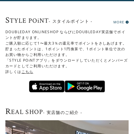
▼ダイニングテーブル(幅150cm)、ベンチ(片肘)、ベンチ
(肘無し)（ベンチをＬ字にレイアウト）
S
TYLE POiNT
- スタイルポイント -
MORE
DOUBLEDAY ONLINESHOP ならびにDOUBLEDAY実店舗でポイ
ントが貯まります。
ご購入額に応じて1〜最大3％の還元率でポイントをさしあげます。
貯まったポイントは、1ポイント1円換算で、1ポイント単位で次の
お買い物からご利用いただけます。
「STYLE POiNTアプリ」をダウンロードしていただくとメンバーズ
カードとしてご利用いただけます。
詳しくは
こちら
R
EAL SHOP
- 実店舗のご紹介 -
▼ダイニングテーブル(幅150cm)、ベンチ(片肘)、ベンチ
(肘無し)