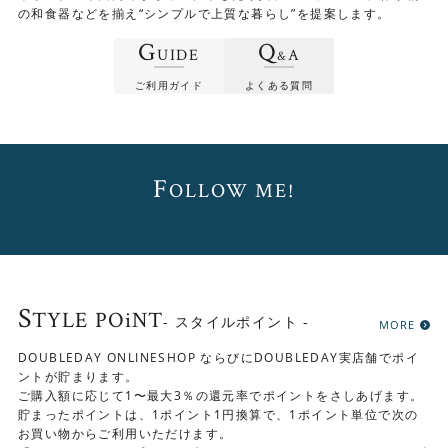
の和食器などを揃え“シンプルで上質な暮らし”を提案します。
G
Q
UIDE
A
&
ご利用ガイド
よくある質問
F
OLLOW ME!
画像は幅105cm
S
TYLE POiNT
- スタイルポイント -
MORE
DOUBLEDAY ONLINESHOP ならびにDOUBLEDAY実店舗でポイ
ントが貯まります。
ご購入額に応じて1〜最大3％の還元率でポイントをさしあげます。
貯まったポイントは、1ポイント1円換算で、1ポイント単位で次の
お買い物からご利用いただけます。