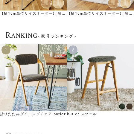
リーズの特徴です。
【幅1cm単位サイズオーダー】[幅9
【幅1cm単位サイズオーダー】[幅1
0～105cm] SID コーヒーテーブル
20～150cm] NANCY ダイニングテ
ーブル
R
ANKING
- 家具ランキング -
木目の美しさにもこだわり
折りたたみダイニングチェア butler
butler スツール
天板には北海道産のナラ材を使用しています。木目が細か
く、美しい木目が特徴で、近年は入手困難になりつつある
希少素材です。 経年変化を楽しめるのも大きな魅力です。