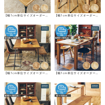
【幅1cm単位サイズオーダー】
【幅1cm単位サイズオーダー】
[幅90～105cm] SID コーヒー
[幅120～150cm] NANCY ダイ
テーブル
ニングテーブル
香川県の工場で一貫生産
「NANCY」は、香川県の家具工場で生産されています。ベ
【幅1cm単位サイズオーダー】
【幅1cm単位サイズオーダー】
テランの職人を多数抱えるこの工場では、長年培われた技
[幅120～150cm] SID ダイニン
[幅90～105cm] NANCY ダイニ
術と経験を元に、製品の材料選定から加工・研磨まで、一
グテーブル
ングテーブル
貫して行われています。一貫生産だからこそ実現するクオ
リティが「NANCY」の魅力です。