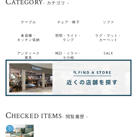
C
ATEGORY
- カテゴリ -
使いこむほどに味わい深くなる天板は、メンテナンスを繰
り返すことによってお客さまだけの1枚に仕上がります。
テーブル
チェア・椅子
ソファ
食器棚・
照明・ライト・
ラグ・マット・
キッチン収納
ランプ
カーペット
アンティーク
時計・ミラー・
SALE
家具
その他
C
HECKED ITEMS
- 閲覧履歴 -