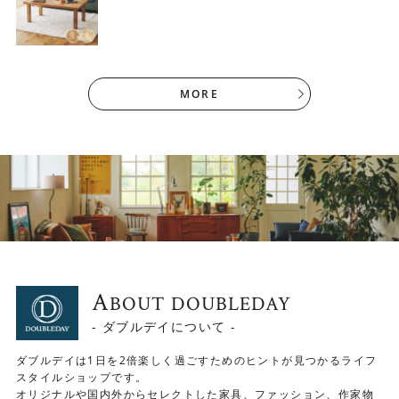
MORE
あらゆる生活スタイルに合わせた高さ
高さは約39.5cm。
ソファに座っても、床に直接座っても使いやすい高さ設定
A
BOUT DOUBLEDAY
です。
- ダブルデイについて -
ダブルデイは1日を2倍楽しく過ごすためのヒントが見つかるライフ
スタイルショップです。
オリジナルや国内外からセレクトした家具、ファッション、作家物