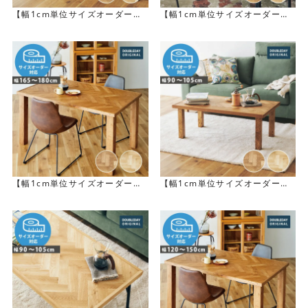
き立てます。
【幅1cm単位サイズオーダー】
【幅1cm単位サイズオーダー】
[幅120～165cm] SID コーヒー
[幅165～180cm] SID ダイニン
テーブル
グテーブル
【幅1cm単位サイズオーダー】
【幅1cm単位サイズオーダー】
[幅165～180cm] NANCY ダイ
[幅90～105cm] NANCY コーヒ
ニングテーブル
ーテーブル
画像は幅105cm