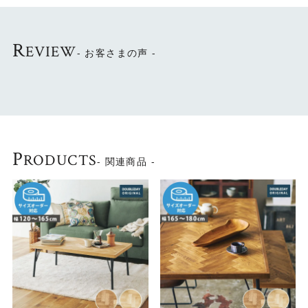
R
EVIEW
- お客さまの声 -
P
RODUCTS
- 関連商品 -
画像は幅105cm
ヘリンボーンが映えるシンプルなデザインの家具
へリンボーンの天板にストレートの木脚がやさしい印象の
「NANCY」。第一印象はあくまで「シンプル」。その分、
天板のヘリンボーンが際立ちます。 天然木で組み合わせた
ヘリンボーン柄の家具は特別なものとしてインテリアを引