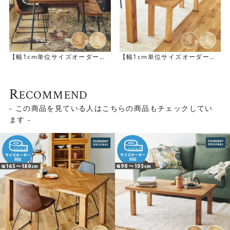
【幅1cm単位サイズオーダー】
【幅1cm単位サイズオーダー】
[幅90～105cm] SID ダイニン
[幅136～150cm] NANCY ベン
グテーブル
チ
R
ECOMMEND
- この商品を見ている人はこちらの商品もチェックしてい
ます -
手作業で張り合わせる天板
実は、ヘリンボーンの天板は手作業で張り合わせていま
す。張り合わせもさることながら、天板がなめらかに仕上
がるように行われる研磨や、オイル塗装にいたるまで、熟
練の職人による手作業。職人の長年の経験によって積み上
げられた技術でしか生み出すことができないのがNANCYシ