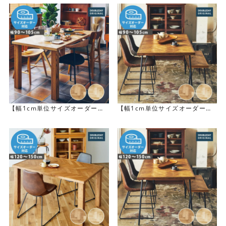
タル調天板テーブル（布団レス
タル調天板テーブル（布団レス
ヒーターあり）
ヒーターあり）
※画像はNANCYエクステンションテーブルとコーディネー
トして使用
【幅1cm単位サイズオーダー】
【幅1cm単位サイズオーダー】
[幅90～105cm] NANCY ダイニ
[幅90～105cm] SID ダイニン
ングテーブル
グテーブル