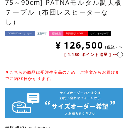
75～90cm] PATNAモルタル調天板
テーブル（布団レスヒーターな
し）
DOUBLEDAYオリジナル
返品不可
受注生産
期間限定5％OFF！
サイズオーダー可
¥
126,500
税込
〜
[
1,150
ポイント進呈 ]
〜
▼こちらの商品は受注生産品のため、ご注文からお届けま
でに約30日かかります。