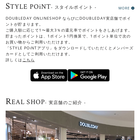
S
TYLE POiNT
す。使うスペースや用途に合わせて細かなサイズ設定から
- スタイルポイント -
MORE
選べるのも魅力です。
DOUBLEDAY ONLINESHOP ならびにDOUBLEDAY実店舗でポイ
ントが貯まります。
ご購入額に応じて1〜最大3％の還元率でポイントをさしあげます。
貯まったポイントは、1ポイント1円換算で、1ポイント単位で次の
お買い物からご利用いただけます。
「STYLE POiNTアプリ」をダウンロードしていただくとメンバーズ
カードとしてご利用いただけます。
詳しくは
こちら
R
EAL SHOP
- 実店舗のご紹介 -