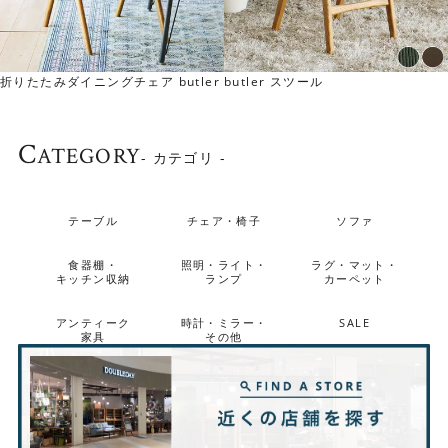
折りたたみダイニングチェア butler
butler スツール
C
ATEGORY
- カテゴリ -
テーブル
チェア・椅子
ソファ
食器棚・
照明・ライト・
ラグ・マット・
キッチン収納
ランプ
カーペット
◎Booker.Tチェア
アンティーク
時計・ミラー・
SALE
家具
その他