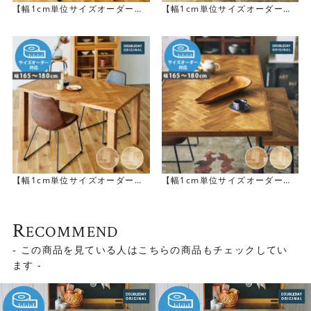
【幅1cm単位サイズオーダー】
【幅1cm単位サイズオーダー】
[幅120～150cm] NANCY ダイ
[幅120～150cm] SID ダイニン
ニングテーブル
グテーブル
【幅1cm単位サイズオーダー】
【幅1cm単位サイズオーダー】
[幅165～180cm] NANCY ダイ
[幅165～180cm] SID ダイニン
ニングテーブル
グテーブル
R
ECOMMEND
- この商品を見ている人はこちらの商品もチェックしてい
ます -
異素材ミックスが楽しめるデザイン
天板を引き立たせるため、デザインはあくまでもシンプル