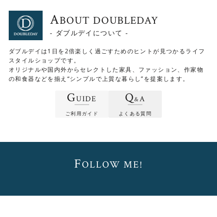
A
BOUT DOUBLEDAY
- ダブルデイについて -
ダブルデイは1日を2倍楽しく過ごすためのヒントが見つかるライフ
スタイルショップです。
オリジナルや国内外からセレクトした家具、ファッション、作家物
の和食器などを揃え“シンプルで上質な暮らし”を提案します。
G
Q
UIDE
A
&
ご利用ガイド
よくある質問
F
OLLOW ME!
なんと15種類のサイズバリエーション！
PATNAモルタル調天板テーブル（布団レスヒーターなし）
は、幅5種類×奥行3種類の計15種類のサイズから選べま