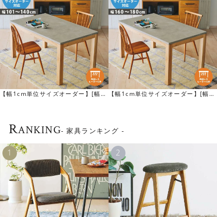
に仕上げてありますが、素材にはもちろんこだわっていま
す。脚にはオーク無垢材を使用し、オイル仕上げになって
います。無機質なモルタルカラーと、唯一無二の木目が美
しいオーク無垢材の異素材ミックスは、モダンテイストに
もナチュラルテイストにもしっくり馴染みます。
【幅1cm単位サイズオーダー】[幅1
【幅1cm単位サイズオーダー】[幅1
01～140cm] PATNAモルタル調天
60～180cm] PATNAモルタル調天
板テーブル（布団レスヒーターあ
板テーブル（布団レスヒーターあ
り）
り）
R
ANKING
- 家具ランキング -