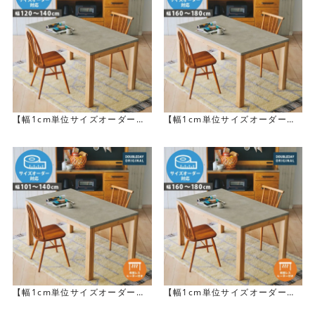
クールな表情が魅力のモルタル調天板
PATNAの最大の特徴はモルタル調の天板です。ベースの
MDF材にモルタル調の塗装を7回重ねています。たった一
【幅1cm単位サイズオーダー】
【幅1cm単位サイズオーダー】
人の職人しか再現することができない特殊な塗装技術によ
[幅120cm～140cm] PATNAモ
[幅160～180cm] PATNAモル
り、本物のモルタルのようなザラッとした表情も再現して
ルタル調天板テーブル（布団レ
タル調天板テーブル（布団レス
います。クールな質感と表情はダイニングルームの表情を
スヒーターなし）
ヒーターなし）
一変させてくれること間違いなしです。
【幅1cm単位サイズオーダー】
【幅1cm単位サイズオーダー】
[幅101～140cm] PATNAモル
[幅160～180cm] PATNAモル