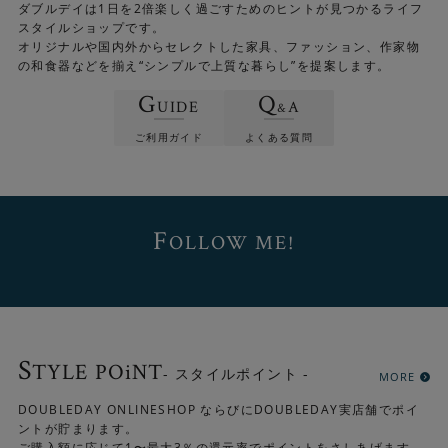
ダブルデイは1日を2倍楽しく過ごすためのヒントが見つかるライフ
スタイルショップです。
オリジナルや国内外からセレクトした家具、ファッション、作家物
の和食器などを揃え“シンプルで上質な暮らし”を提案します。
G
Q
UIDE
A
&
ご利用ガイド
よくある質問
F
OLLOW ME!
電源のON/OFFは便利なフットスイッチ。
S
TYLE POiNT
- スタイルポイント -
MORE
DOUBLEDAY ONLINESHOP ならびにDOUBLEDAY実店舗でポイ
ントが貯まります。
ご購入額に応じて1〜最大3％の還元率でポイントをさしあげます。