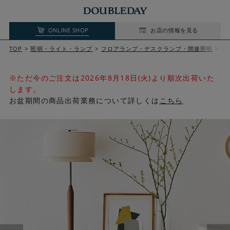
ONLINE SHOP
お店の情報を見る
TOP
照明・ライト・ランプ
フロアランプ・デスクランプ・間接照明
S
※ただ今のご注文は2026年8月18日(火)より順次出荷いた
します。
お盆期間の商品出荷業務について詳しくは
こちら