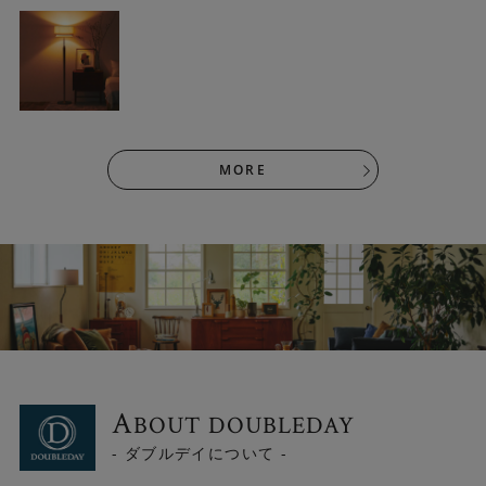
りです。
MORE
細部までこだわったデザイン
A
BOUT DOUBLEDAY
ベースはツヤ消しのアンティークゴールド。中心から徐々
- ダブルデイについて -
に勾配をつけることでフォルム全体に繋がりが生まれ、完
成度の高いデザインに仕上がっています。