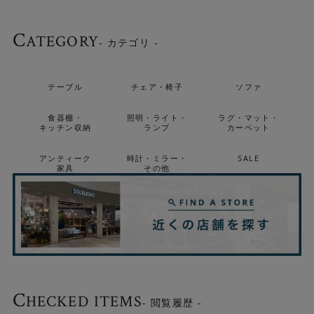
C
ATEGORY
- カテゴリ -
テーブル
チェア・椅子
ソファ
食器棚・
照明・ライト・
ラグ・マット・
キッチン収納
ランプ
カーペット
アンティーク
時計・ミラー・
SALE
家具
その他
シックな木製支柱
滑らかな肌触りの木製支柱は全体をシックにまとめるのに
一役買っています。 ベースに向かって徐々に細くなるデザ
C
インは、ナチュラルになりすぎずスタイリッシュな仕上が
HECKED ITEMS
- 閲覧履歴 -