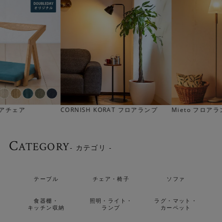
CORNISH KORAT フロアランプ
Mieto フロアランプ
C
ATEGORY
- カテゴリ -
ガラスシェードから生まれる陰影
テーブル
チェア・椅子
ソファ
スモーキーなグレーガラスとクリアな電球から放たれる光
は都会的な雰囲気をもたらします。
食器棚・
照明・ライト・
ラグ・マット・
キッチン収納
ランプ
カーペット
暮らしにフロアランプを取り入れると、間接照明によって