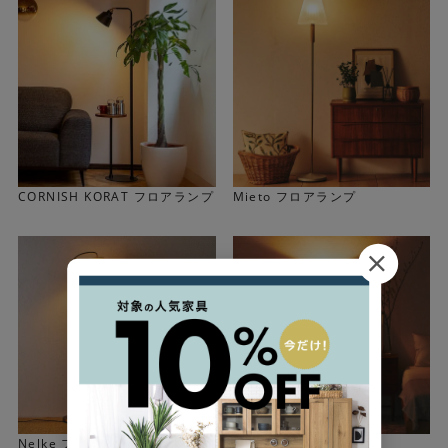
CORNISH KORAT フロアランプ
Mieto フロアランプ
ゴールドがアクセントのスタイリッシュなデザイン
落ち着いた色合いのグレーガラスを使ったオーバル形状の
Nelke フロアランプ
Svante フロアランプ