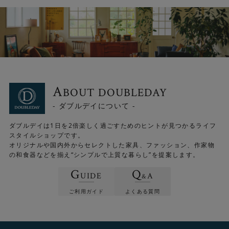
A
BOUT DOUBLEDAY
- ダブルデイについて -
スタイリッシュなデザインは消灯時もインテリアアイテム
として部屋のアクセントになります。
ダブルデイは1日を2倍楽しく過ごすためのヒントが見つかるライフ
スタイルショップです。
オリジナルや国内外からセレクトした家具、ファッション、作家物
の和食器などを揃え“シンプルで上質な暮らし”を提案します。
G
Q
UIDE
A
&
ご利用ガイド
よくある質問