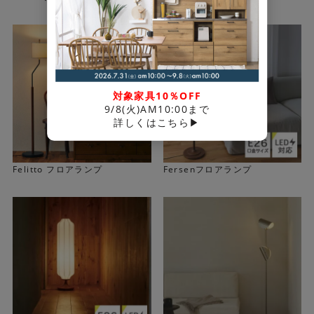
シェードと、支柱などにあしらわれたゴールドの組み合わ
せが都会的な印象です。ミニマルデザインの支柱はモダン
なインテリアにも好相性です。
対象家具10％OFF
9/8(火)AM10:00まで
詳しくはこちら▶
Felitto フロアランプ
Fersenフロアランプ