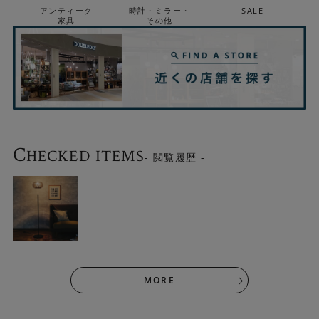
立体的な陰影が生まれるのが魅力です。
アンティーク
時計・ミラー・
SALE
家具
その他
C
HECKED ITEMS
- 閲覧履歴 -
MORE