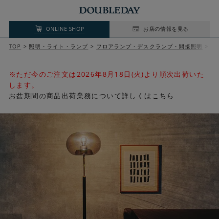
ONLINE SHOP
お店の情報を見る
TOP
照明・ライト・ランプ
フロアランプ・デスクランプ・間接照明
M
※ただ今のご注文は2026年8月18日(火)より順次出荷いた
します。
お盆期間の商品出荷業務について詳しくは
こちら