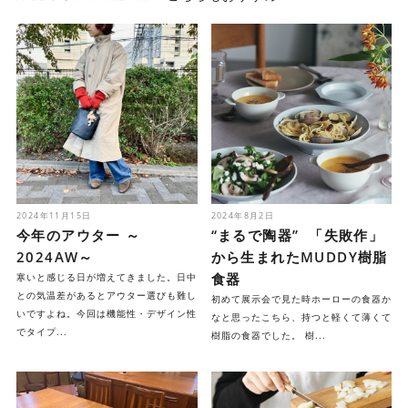
2024年11月15日
2024年8月2日
今年のアウター ～
“まるで陶器” 「失敗作」
2024AW～
から生まれたMUDDY樹脂
食器
寒いと感じる日が増えてきました。日中
との気温差があるとアウター選びも難し
初めて展示会で見た時ホーローの食器か
いですよね。今回は機能性・デザイン性
なと思ったこちら、持つと軽くて薄くて
でタイプ...
樹脂の食器でした。 樹...