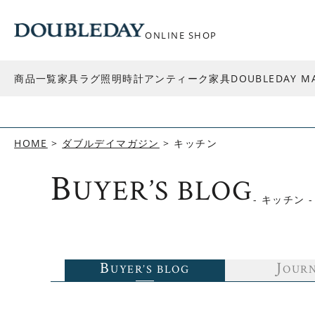
ONLINE SHOP
商品一覧
家具
ラグ
照明
時計
アンティーク家具
DOUBLEDAY M
HOME
ダブルデイマガジン
キッチン
B
UYER’S BLOG
- キッチン -
B
J
UYER’S BLOG
OUR