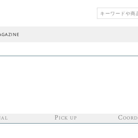
AGAZINE
P
C
NAL
ICK UP
OORD