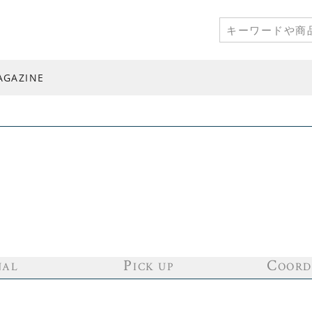
AGAZINE
P
C
NAL
ICK UP
OORD