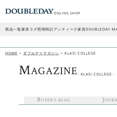
ONLINE SHOP
商品一覧
家具
ラグ
照明
時計
アンティーク家具
DOUBLEDAY M
HOME
ダブルデイマガジン
KLASI COLLEGE
M
AGAZINE
- KLASI COLLEGE -
B
J
UYER’S BLOG
OUR