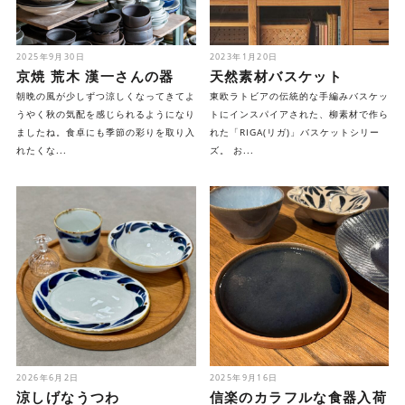
2025年9月30日
2023年1月20日
京焼 荒木 漢一さんの器
天然素材バスケット
朝晩の風が少しずつ涼しくなってきてよ
東欧ラトビアの伝統的な手編みバスケッ
うやく秋の気配を感じられるようになり
トにインスパイアされた、柳素材で作ら
ましたね。食卓にも季節の彩りを取り入
れた「RIGA(リガ)」バスケットシリー
れたくな...
ズ。 お...
2026年6月2日
2025年9月16日
涼しげなうつわ
信楽のカラフルな食器入荷