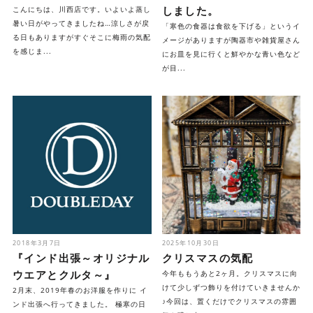
しました。
こんにちは、川西店です。いよいよ蒸し
暑い日がやってきましたね…涼しさが戻
「寒色の食器は食欲を下げる」というイ
る日もありますがすぐそこに梅雨の気配
メージがありますが陶器市や雑貨屋さん
を感じま...
にお皿を見に行くと鮮やかな青い色など
が目...
2018年3月7日
2025年10月30日
『インド出張～オリジナル
クリスマスの気配
ウエアとクルタ～』
今年ももうあと2ヶ月。クリスマスに向
けて少しずつ飾りを付けていきませんか
2月末、2019年春のお洋服を作りに イ
♪今回は、置くだけでクリスマスの雰囲
ンド出張へ行ってきました。 極寒の日