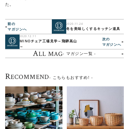
た。
前の
2020.11.24
«
冬を美味しくするキッチン道具
マガジンへ
2020.12.11
次の
MINOチェア工場見学～飛騨高山
»
マガジンへ
～
A
LL MAG
- マガジン一覧 -
R
ECOMMEND
- こちらもおすすめ! -