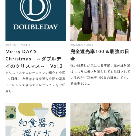
2021年11月24日
2026年6月30日
Merry DAY’S
完全遮光率100％最強の日
Christmas ～ダブルデ
傘
イのクリスマス～ Vol.3
強い日差しが気になる季節。紫外線対策
はもちろん暑さ対策としても注目されて
クリスマスデコレーションの紹介も今回
いるのが『遮光率100％の日傘』です。
で3回目。 今回はより身近な空間や家具
遮光率100...
にアレンジできるデコレーションをご紹
介し...