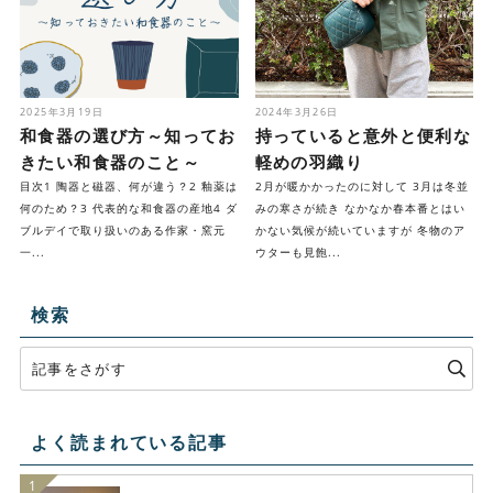
2025年3月19日
2024年3月26日
和食器の選び方～知ってお
持っていると意外と便利な
きたい和食器のこと～
軽めの羽織り
目次1 陶器と磁器、何が違う？2 釉薬は
2月が暖かかったのに対して 3月は冬並
何のため？3 代表的な和食器の産地4 ダ
みの寒さが続き なかなか春本番とはい
ブルデイで取り扱いのある作家・窯元
かない気候が続いていますが 冬物のア
一...
ウターも見飽...
検索
よく読まれている記事