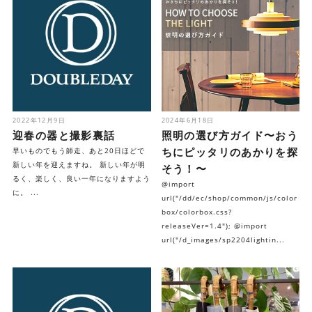
2022年12月9日
2024年6月18日
迎春の器と撮影裏話
照明の選び方ガイド〜おう
ちにピッタリのあかりを探
早いものでもう師走、あと20日ほどで
新しい年を迎えますね。 新しい年が明
そう！〜
るく、楽しく、良い一年になりますよう
@import
に。 ...
url("/dd/ec/shop/common/js/color
box/colorbox.css?
releaseVer=1.4"); @import
url("/d_images/sp2204lightin...