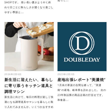
知って...
SHOPです。 長い長い夏がようやく終
わり日ごとに秋らしさが濃くなり過ごし
やすい季節と...
2026年2月6日
2023年2月3日
新生活に迎えたい、暮らし
産地出張レポート”美濃焼”
に寄り添うキッチン道具と
1月末の寒波の合間を縫って、”美濃
焼”の産地、岐阜県を訪れました。 次の
調理マシン
23年秋以降の商品企画の打合せです。
新生活に向けて、毎日の料理が楽しく快
和食器...
適になる調理道具やマシンを暮らしに取
り入れてみませんか。いくつかおすすめ