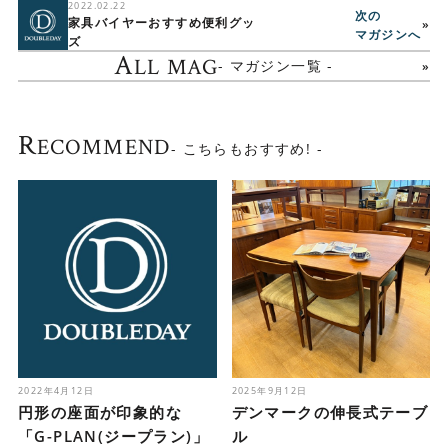
2022.02.22
次の
家具バイヤーおすすめ便利グッ
»
マガジンへ
ズ
A
LL MAG
- マガジン一覧 -
R
ECOMMEND
- こちらもおすすめ! -
2022年4月12日
2025年9月12日
円形の座面が印象的な
デンマークの伸長式テーブ
「G-PLAN(ジープラン)」
ル