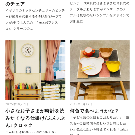
のチェア
ビンテージ家具にはさまざまな伸長式の
テーブルがありますがデンマークのテー
イギリスのミッドセンチュリーのビンテ
ブルは無駄のないシンプルなデザインで
ージ家具を代表するG-PLAN(ジープラ
お部屋に...
ン)の中でも人気の「fresco(フレス
コ)」シリーズの...
2025年10月7日
2025年8月12日
小さなお子さまが時計を読
何色で食べようかな？
みたくなる仕掛け/ふん♪ぷ
「子ども用のお皿もこだわりたい」「離
乳食やご飯時間を楽しいひと時にした
ん♪クロック
い」色んな想いを叶えてくれる「tak.」
こんにちはDOUBLEDAY ONLINE