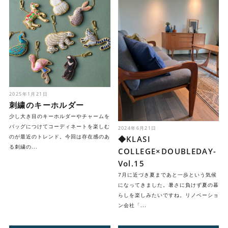
2025年1月21日
刺繍のキーホルダー
少し大き目のキーホルダーやチャームを
バッグにつけてコーディネートを楽しむ
2024年6月21日
のが最近のトレンド。今回は存在感のあ
◆KLASI
る刺繍の...
COLLEGE×DOUBLEDAY-
Vol.15
7月に近づき夏まであと一歩という気候
になってきました。暑さに負けず夏の暮
らしを楽しみたいですね。リノベーショ
ン会社「...