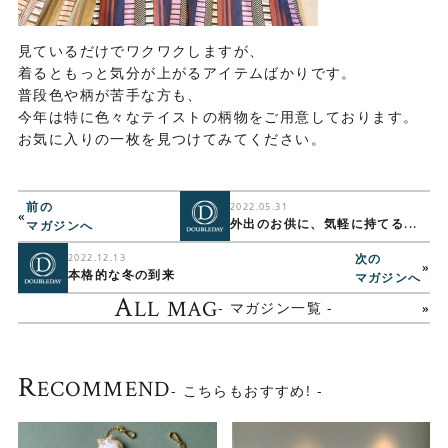
見ているだけでワクワクしますが、
着るともっと気分が上がるアイテムばかりです。
普段色や柄が苦手な方も、
今年は特に色々なテイストの柄物をご用意しております。
お気に入りの一枚を見つけてみてください。
前の
2022.05.31
«
外出のお供に、気軽に持てる...
マガジンへ
次の
2022.12.13
»
本格的な冬の到来
マガジンへ
A
LL MAG
- マガジン一覧 -
R
ECOMMEND
- こちらもおすすめ! -