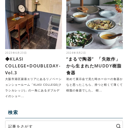
2023年6月23日
2024年8月2日
◆KLASI
“まるで陶器” 「失敗作」
COLLEGE×DOUBLEDAY-
から生まれたMUDDY樹脂
Vol.3
食器
大阪市港区築港エリアにあるリノベーシ
初めて展示会で見た時ホーローの食器か
ョンショールーム「KLASI COLLEGE(ク
なと思ったこちら、持つと軽くて薄くて
ラシカレッジ)」の一角にあるダブルデ
樹脂の食器でした。 樹...
イのショー...
検索