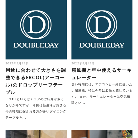
2022年3月25日
2022年8月19日
用途に合わせて大きさを調
扇風機と年中使えるサーキ
整できるERCOL(アーコー
ュレーター
ル)のドロップリーフテー
暑い時期には、エアコンと一緒に使いた
い扇風機。特に今年は必須と感じていま
ブル
す。 また、サーキュレーターは空気循
ERCOLといえばチェアのご紹介が多く
環とい...
なりがちですが、今回は新生活が始まる
今の時期に探される方が多いダイニング
テーブルを...