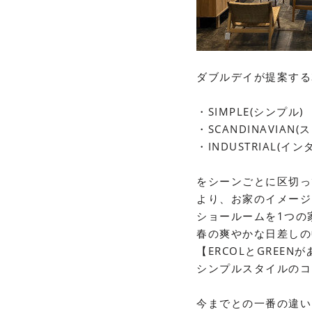
ダブルデイが提案する
・
SIMPLE(
シンプル)
・
SCANDINAVIAN(
ス
・
INDUSTRIAL(
イン
をシーンごとに区切っ
より、お家のイメージ
ショールームを
1
つの
春の爽やかな日差しの
【
ERCOL
と
GREEN
が
シンプルスタイルのコ
今までとの一番の違い