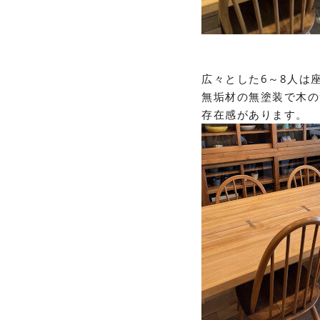
広々とした
6
～
8
人は
無垢材の無塗装で木の
存在感があります。