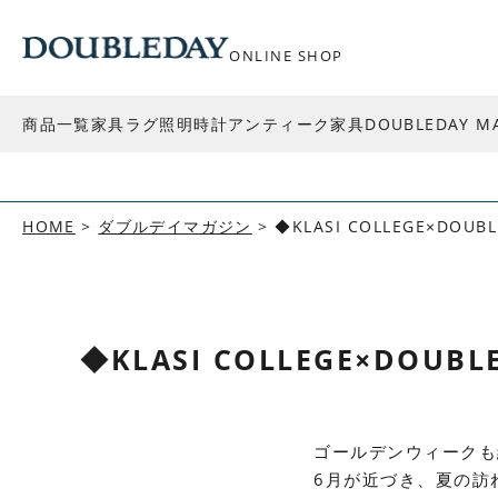
ONLINE SHOP
商品一覧
家具
ラグ
照明
時計
アンティーク家具
DOUBLEDAY M
HOME
ダブルデイマガジン
◆KLASI COLLEGE×DOUBL
◆KLASI COLLEGE×DOUBLE
ゴールデンウィークも
6
月が近づき、夏の訪