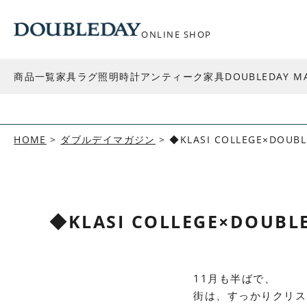
ONLINE SHOP
商品一覧
家具
ラグ
照明
時計
アンティーク家具
DOUBLEDAY M
HOME
ダブルデイマガジン
◆KLASI COLLEGE×DOUBL
◆KLASI COLLEGE×DOUBLE
11月も半ばで、
街は、すっかりクリス